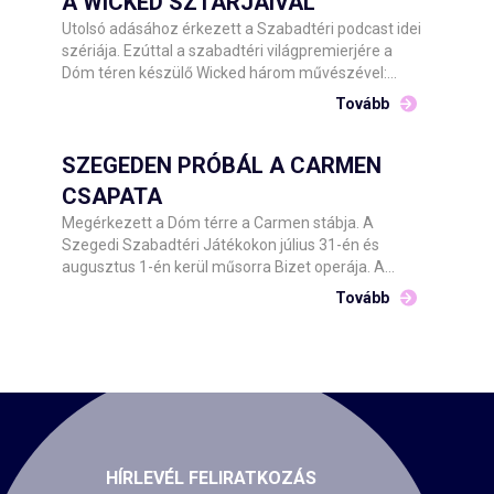
A WICKED SZTÁRJAIVAL
Utolsó adásához érkezett a Szabadtéri podcast idei
szériája. Ezúttal a szabadtéri világpremierjére a
Dóm téren készülő Wicked három művészével:
Udvaros Dorottyával, Csonka Andrással és Tóth
Tovább
Angelikával beszélget Stahl Judit.
SZEGEDEN PRÓBÁL A CARMEN
CSAPATA
Megérkezett a Dóm térre a Carmen stábja. A
Szegedi Szabadtéri Játékokon július 31-én és
augusztus 1-én kerül műsorra Bizet operája. A
Csokonai Nemzeti Színház Debrecen előadásának
Tovább
közreműködőit Barnák László főigazgató hétfő este
köszöntötte a helyszínen.
HÍRLEVÉL FELIRATKOZÁS