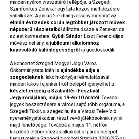
minden nyáron visszatérő fellépője, a Szegedi
Szimfonikus Zenekar egyfajta közös múltidézésre
vállalkozik. A június 27-i hangverseny műsorát
az
elmúlt évtizedek során legtöbbet játszott művek
népszerű részleteiből
állította össze a Zenekar, de
az est karmestere,
Gyüdi Sándor
Liszt Ferenc-díjas
művész néhány,
a jubileumi alkalomhoz
kapcsolódó különlegességről
is gondoskodik.
A koncertet Szeged Megyei Jogú Város
Önkormányzata idén is
ajándékba adja a
szegedieknek
: lakcímkártyája felmutatásával
minden lakos fejenként két belépőt igényelhet a
készlet erejéig a Szabadtéri Fesztivál
Jegyirodájában, május 19-én 10 órától
. További
jegyek beszerzésére a városi sajtó több orgánuma, a
Szegedi Tükör, a szeged.hu és a Városi Televízió
nyereményjátékaiban részt vevő játékosoknak nyílik
majd lehetősége. Továbbá a május 11. hétfőn
kezdődő előbérletezés alkalmából páros belépőt
kaphat majd a Szegedi Nemzeti Színház 2026/27-es