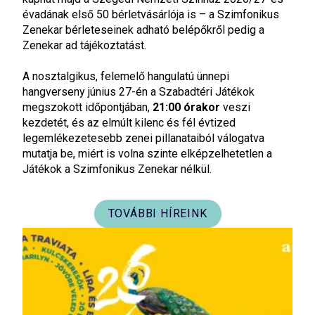
évadának első 50 bérletvásárlója is – a Szimfonikus
Zenekar bérleteseinek adható belépőkről pedig a
Zenekar ad tájékoztatást.
A nosztalgikus, felemelő hangulatú ünnepi
hangverseny június 27-én a Szabadtéri Játékok
megszokott időpontjában,
21:00 órakor
veszi
kezdetét, és az elmúlt kilenc és fél évtized
legemlékezetesebb zenei pillanataiból válogatva
mutatja be, miért is volna szinte elképzelhetetlen a
Játékok a Szimfonikus Zenekar nélkül.
TOVÁBBI HÍREINK