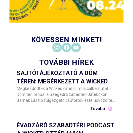
KÖVESSEN MINKET!
TOVÁBBI HÍREK
SAJTÓTÁJÉKOZTATÓ A DÓM
TÉREN: MEGÉRKEZETT A WICKED
Megkezdődtek a Wicked című új musicalbemutató
Dóm téri próbái a Szegedi Szabadtéri Játékokon.
Barnák László főigazgató csütörtök este üdvözölte
Szegeden az alkotókat, közreműködőket, majd
Tovább
Szente Vajk rendezővel sajtótájékoztató keretében
számolt be a produkció elkészületeiről.
ÉVADZÁRÓ SZABADTÉRI PODCAST