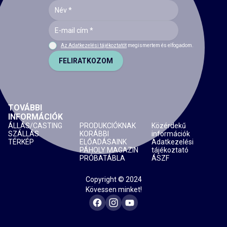
Az Adatkezelési tájékoztatót
megismertem és elfogadom.
FELIRATKOZOM
TOVÁBBI
INFORMÁCIÓK
ÁLLÁS/CASTING
PRODUKCIÓKNAK
Közérdekű
SZÁLLÁS
KORÁBBI
információk
TÉRKÉP
ELŐADÁSAINK
Adatkezelési
PÁHOLY MAGAZIN
tájékoztató
PRÓBATÁBLA
ÁSZF
Copyright © 2024
Kövessen minket!