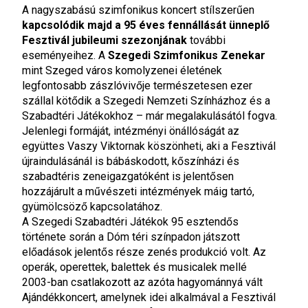
A nagyszabású szimfonikus koncert stílszerűen
kapcsolódik majd a 95 éves fennállását ünneplő
Fesztivál jubileumi szezonjának
további
eseményeihez. A
Szegedi Szimfonikus Zenekar
mint Szeged város komolyzenei életének
legfontosabb zászlóvivője természetesen ezer
szállal kötődik a Szegedi Nemzeti Színházhoz és a
Szabadtéri Játékokhoz – már megalakulásától fogva.
Jelenlegi formáját, intézményi önállóságát az
együttes Vaszy Viktornak köszönheti, aki a Fesztivál
újraindulásánál is bábáskodott, kőszínházi és
szabadtéris zeneigazgatóként is jelentősen
hozzájárult a művészeti intézmények máig tartó,
gyümölcsöző kapcsolatához.
A Szegedi Szabadtéri Játékok 95 esztendős
története során a Dóm téri színpadon játszott
előadások jelentős része zenés produkció volt. Az
operák, operettek, balettek és musicalek mellé
2003-ban csatlakozott az azóta hagyománnyá vált
Ajándékkoncert, amelynek idei alkalmával a Fesztivál