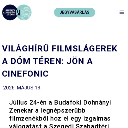
JEGYVÁSÁRLÁS
TO
VILÁGHÍRŰ FILMSLÁGEREK
A DÓM TÉREN: JÖN A
CINEFONIC
2026. MÁJUS 13.
Július 24-én a Budafoki Dohnányi
Zenekar a legnépszerűbb
filmzenékből hoz el egy izgalmas
válogatást a Szegedi Szabadtéri