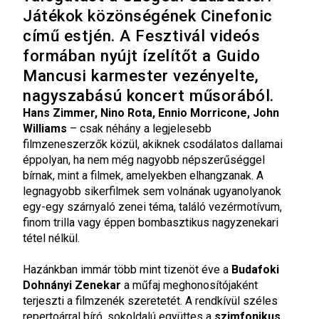
Játékok közönségének Cinefonic
című estjén. A Fesztivál videós
formában nyújt ízelítőt a Guido
Mancusi karmester vezényelte,
nagyszabású koncert műsorából.
Hans Zimmer, Nino Rota, Ennio Morricone, John
Williams
– csak néhány a legjelesebb
filmzeneszerzők közül, akiknek csodálatos dallamai
éppolyan, ha nem még nagyobb népszerűséggel
bírnak, mint a filmek, amelyekben elhangzanak. A
legnagyobb sikerfilmek sem volnának ugyanolyanok
egy-egy szárnyaló zenei téma, találó vezérmotívum,
finom trilla vagy éppen bombasztikus nagyzenekari
tétel nélkül.
Hazánkban immár több mint tizenöt éve a
Budafoki
Dohnányi Zenekar
a műfaj meghonosítójaként
terjeszti a filmzenék szeretetét. A rendkívül széles
repertoárral bíró, sokoldalú együttes a
szimfonikus