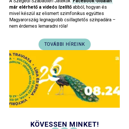
A Szegedi Szabadtéri Játékok
Facebook-oldalán
már elérhető a videós ízelítő
abból, hogyan és
mivel készül az elismert szimfonikus együttes
Magyarország legnagyobb csillagtetős színpadára –
nem érdemes lemaradni róla!
TOVÁBBI HÍREINK
KÖVESSEN MINKET!