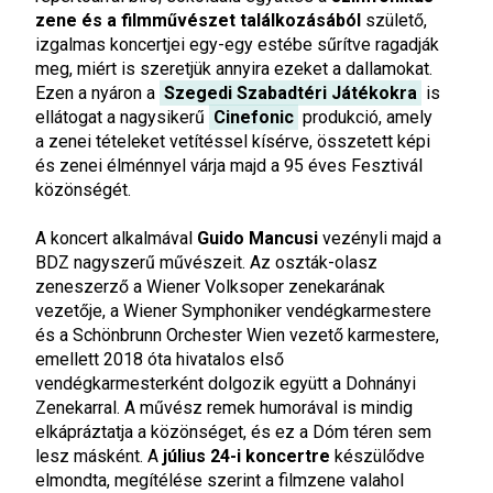
zene és a filmművészet találkozásából
születő,
izgalmas koncertjei egy-egy estébe sűrítve ragadják
meg, miért is szeretjük annyira ezeket a dallamokat.
Ezen a nyáron a
Szegedi Szabadtéri Játékokra
is
ellátogat a nagysikerű
Cinefonic
produkció, amely
a zenei tételeket vetítéssel kísérve, összetett képi
és zenei élménnyel várja majd a 95 éves Fesztivál
közönségét.
A koncert alkalmával
Guido Mancusi
vezényli majd a
BDZ nagyszerű művészeit. Az oszták-olasz
zeneszerző a Wiener Volksoper zenekarának
vezetője, a Wiener Symphoniker vendégkarmestere
és a Schönbrunn Orchester Wien vezető karmestere,
emellett 2018 óta hivatalos első
vendégkarmesterként dolgozik együtt a Dohnányi
Zenekarral. A művész remek humorával is mindig
elkápráztatja a közönséget, és ez a Dóm téren sem
lesz másként. A
július 24-i koncertre
készülődve
elmondta, megítélése szerint a filmzene valahol