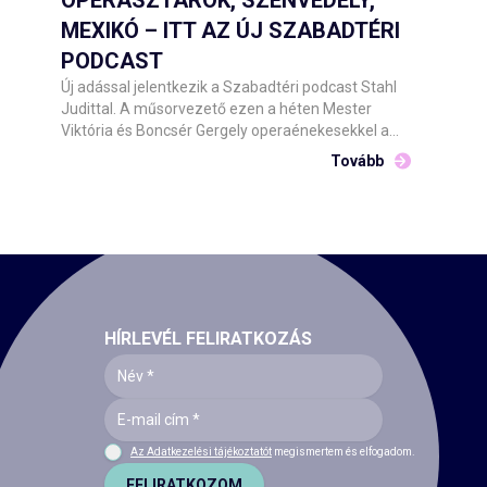
nyilvánosságnak.
MEXIKÓ – ITT AZ ÚJ SZABADTÉRI
PODCAST
Új adással jelentkezik a Szabadtéri podcast Stahl
Judittal. A műsorvezető ezen a héten Mester
Viktória és Boncsér Gergely operaénekesekkel a
Carmen műhelytitkait boncolgatja a Csokonai
Tovább
Nemzeti Színház Debrecen július 31-i és augusztus
1-i előadásaira készülve.
HÍRLEVÉL FELIRATKOZÁS
Az Adatkezelési tájékoztatót
megismertem és elfogadom.
FELIRATKOZOM