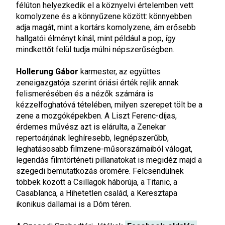
félúton helyezkedik el a köznyelvi értelemben vett
komolyzene és a könnyűzene között: könnyebben
adja magát, mint a kortárs komolyzene, ám erősebb
hallgatói élményt kínál, mint például a pop, így
mindkettőt felül tudja múlni népszerűségben.
Hollerung Gábor
karmester, az együttes
zeneigazgatója szerint óriási érték rejlik annak
felismerésében és a nézők számára is
kézzelfoghatóvá tételében, milyen szerepet tölt be a
zene a mozgóképekben. A Liszt Ferenc-díjas,
érdemes művész azt is elárulta, a Zenekar
repertoárjának leghíresebb, legnépszerűbb,
leghatásosabb filmzene-műsorszámaiból válogat,
legendás filmtörténeti pillanatokat is megidéz majd a
szegedi bemutatkozás örömére. Felcsendülnek
többek között a Csillagok háborúja, a Titanic, a
Casablanca, a Hihetetlen család, a Keresztapa
ikonikus dallamai is a Dóm téren.