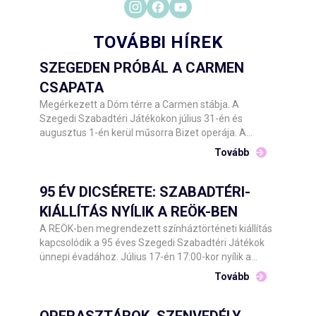
TOVÁBBI HÍREK
SZEGEDEN PRÓBÁL A CARMEN
CSAPATA
Megérkezett a Dóm térre a Carmen stábja. A
Szegedi Szabadtéri Játékokon július 31-én és
augusztus 1-én kerül műsorra Bizet operája. A
Csokonai Nemzeti Színház Debrecen előadásának
Tovább
közreműködőit Barnák László főigazgató hétfő este
köszöntötte a helyszínen.
95 ÉV DICSÉRETE: SZABADTÉRI-
KIÁLLÍTÁS NYÍLIK A REÖK-BEN
A REÖK-ben megrendezett színháztörténeti kiállítás
kapcsolódik a 95 éves Szegedi Szabadtéri Játékok
ünnepi évadához. Július 17-én 17:00-kor nyílik a
kétszintes tárlat, amelyet Barnák László főigazgató
Tovább
és Tóth Károly képviselő, Szeged Megyei Jogú Város
Önkormányzata Kulturális, Oktatási, Idegenforgalmi
és Ifjúsági Bizottságának alelnöke ad át a
OPERASZTÁROK, SZENVEDÉLY,