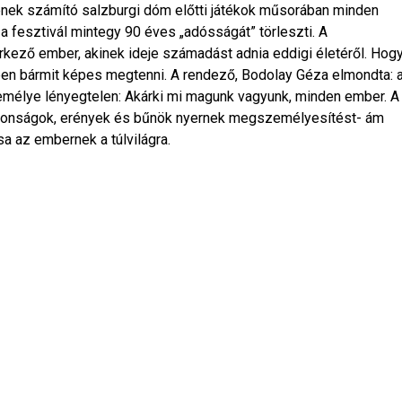
nek számító salzburgi dóm előtti játékok műsorában minden
y a fesztivál mintegy 90 éves „adósságát” törleszti. A
rkező ember, akinek ideje számadást adnia eddigi életéről. Hog
n bármit képes megtenni. A rendező, Bodolay Géza elmondta: 
személye lényegtelen: Akárki mi magunk vagyunk, minden ember. A
jdonságok, erények és bűnök nyernek megszemélyesítést- ám
sa az embernek a túlvilágra.