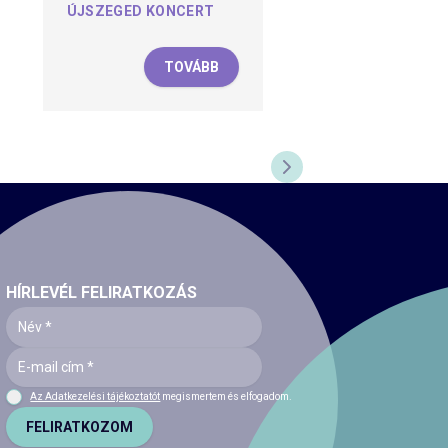
ÚJSZEGED KONCERT
TOVÁBB
KÖVETKEZŐ DIA
HÍRLEVÉL FELIRATKOZÁS
Az Adatkezelési tájékoztatót
megismertem és elfogadom.
FELIRATKOZOM