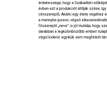
érdekessége, hogy a Szabadtéri előképé
évben ezt a produkciót állítják színre, íg
címszereplő, Akárki egy élete végéhez é
a mennybe jusson, végső elkeseredésébe
főszereplő „neve” is jól mutatja, hogy 
darabban a legkülönbözőbb emberi tula
végül kiderül: egyikük sem megfelelő tár