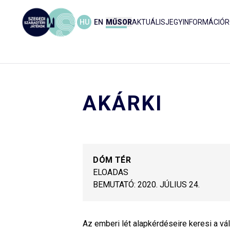
HU
EN
MŰSOR
AKTUÁLIS
JEGYINFORMÁCIÓ
R
AKÁRKI
DÓM TÉR
ELOADAS
BEMUTATÓ:
2020. JÚLIUS 24.
Az emberi lét alapkérdéseire keresi a vá