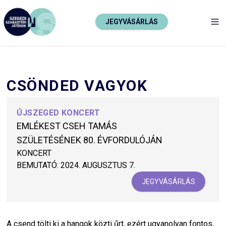
JEGYVÁSÁRLÁS
TO
CSÖNDED VAGYOK
ÚJSZEGED KONCERT
EMLÉKEST CSEH TAMÁS
SZÜLETÉSÉNEK 80. ÉVFORDULÓJÁN
KONCERT
BEMUTATÓ:
2024. AUGUSZTUS 7.
JEGYVÁSÁRLÁS
A csend tölti ki a hangok közti űrt, ezért ugyanolyan fontos,