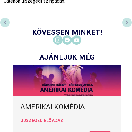
Játékok újszegedi színpadán.
ELŐZŐ DIA
KÖ
KÖVESSEN MINKET!
AJÁNLJUK MÉG
AMERIKAI KOMÉDIA
ÚJSZEGED ELŐADÁS