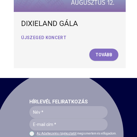
DIXIELAND GÁLA
ÚJSZEGED KONCERT
TOVÁBB
HÍRLEVÉL FELIRATKOZÁS
Az Adatkezelési tájékoztatót
megismertem és elfogadom.