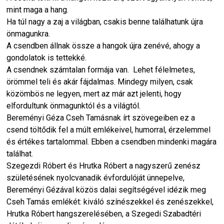
mint maga a hang.
Ha túl nagy a zaj a világban, csakis benne találhatunk újra
önmagunkra.
A csendben állnak össze a hangok újra zenévé, ahogy a
gondolatok is tettekké.
A csendnek számtalan formája van. Lehet félelmetes,
örömmel teli és akár fájdalmas. Mindegy milyen, csak
közömbös ne legyen, mert az már azt jelenti, hogy
elfordultunk önmagunktól és a világtól.
Bereményi Géza Cseh Tamásnak írt szövegeiben ez a
csend töltődik fel a múlt emlékeivel, humorral, érzelemmel
és értékes tartalommal. Ebben a csendben mindenki magára
találhat.
Szegezdi Róbert és Hrutka Róbert a nagyszerű zenész
születésének nyolcvanadik évfordulóját ünnepelve,
Bereményi Gézával közös dalai segítségével idézik meg
Cseh Tamás emlékét: kiváló színészekkel és zenészekkel,
Hrutka Róbert hangszerelésében, a Szegedi Szabadtéri