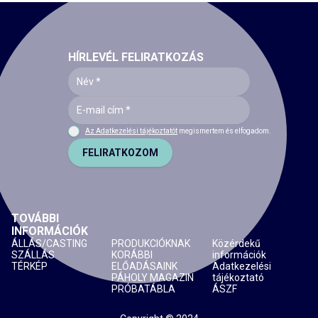
HÍRLEVÉL FELIRATKOZÁS
Az Adatkezelési tájékoztatót
megismertem és elfogadom.
FELIRATKOZOM
TOVÁBBI
INFORMÁCIÓK
ÁLLÁS/CASTING
PRODUKCIÓKNAK
Közérdekű
SZÁLLÁS
KORÁBBI
információk
TÉRKÉP
ELŐADÁSAINK
Adatkezelési
PÁHOLY MAGAZIN
tájékoztató
PRÓBATÁBLA
ÁSZF