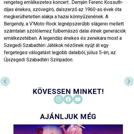
rengeteg emlékezetes koncert…Demjén Ferenc Kossuth-
díjas énekes, szövegíró, dalszerző az 1960-as évek óta
megkerülhetetlen alakja a hazai könnyűzenének. A
Bergendy, a V’Moto-Rock legnépszerűbb slágerei mellett
számtalan szólólemez fülbemászó dalai élnek generációk
emlékezetében. A legendás énekes és zenekara most a
Szegedi Szabadtéri Játékok nézőinek nyújt át egy
fergeteges válogatást legjobb dalaiból, július 5-én, az
Újszegedi Szabadtéri Színpadon.
ELŐZŐ DIA
KÖ
KÖVESSEN MINKET!
AJÁNLJUK MÉG