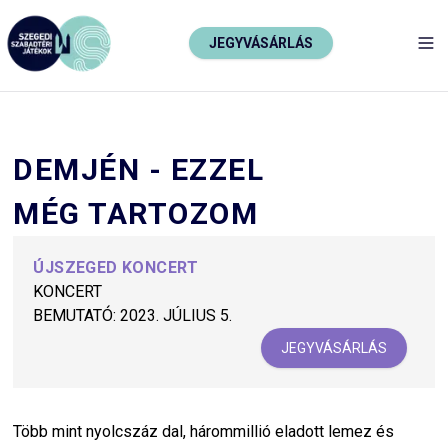
JEGYVÁSÁRLÁS
TO
DEMJÉN - EZZEL
MÉG TARTOZOM
ÚJSZEGED KONCERT
KONCERT
BEMUTATÓ:
2023. JÚLIUS 5.
JEGYVÁSÁRLÁS
Több mint nyolcszáz dal, hárommillió eladott lemez és