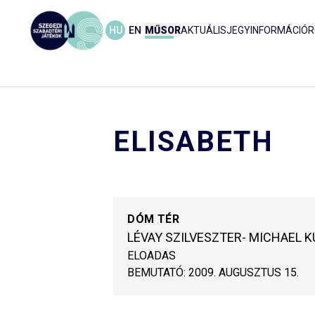
HU
EN
MŰSOR
AKTUÁLIS
JEGYINFORMÁCIÓ
R
ELISABETH
DÓM TÉR
LÉVAY SZILVESZTER- MICHAEL 
ELOADAS
BEMUTATÓ:
2009. AUGUSZTUS 15.