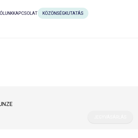
ÓLUNK
KAPCSOLAT
KÖZÖNSÉGKUTATÁS
KUNZE
JEGYVÁSÁRLÁS