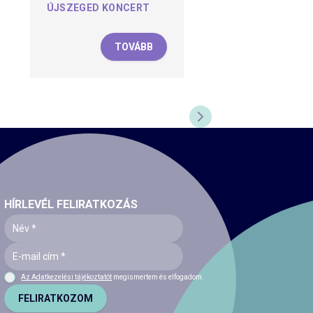
ÚJSZEGED KONCERT
TOVÁBB
KÖVETKEZŐ DIA
HÍRLEVÉL FELIRATKOZÁS
Az Adatkezelési tájékoztatót
megismertem és elfogadom.
FELIRATKOZOM