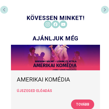
ELŐZŐ DIA
KÖ
KÖVESSEN MINKET!
AJÁNLJUK MÉG
AMERIKAI KOMÉDIA
ÚJSZEGED ELŐADÁS
TOVÁBB