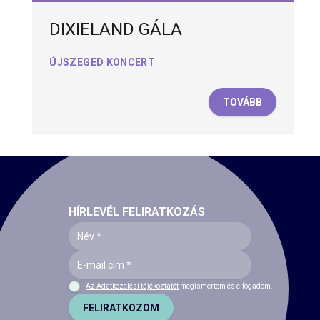
DIXIELAND GÁLA
ÚJSZEGED KONCERT
TOVÁBB
HÍRLEVÉL FELIRATKOZÁS
Az Adatkezelési tájékoztatót
megismertem és elfogadom.
FELIRATKOZOM