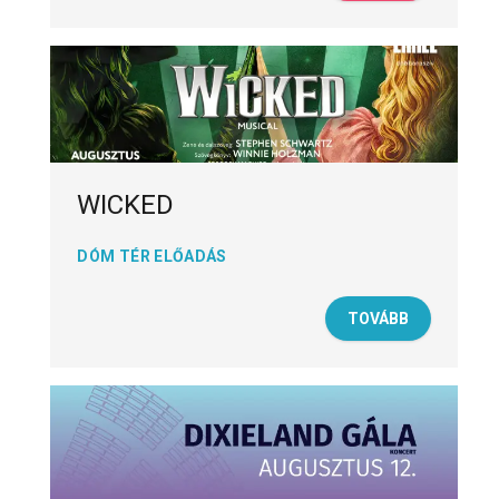
WICKED
DÓM TÉR ELŐADÁS
TOVÁBB