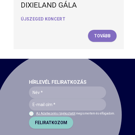
DIXIELAND GÁLA
ÚJSZEGED KONCERT
TOVÁBB
HÍRLEVÉL FELIRATKOZÁS
Az Adatkezelési tájékoztatót
megismertem és elfogadom.
FELIRATKOZOM