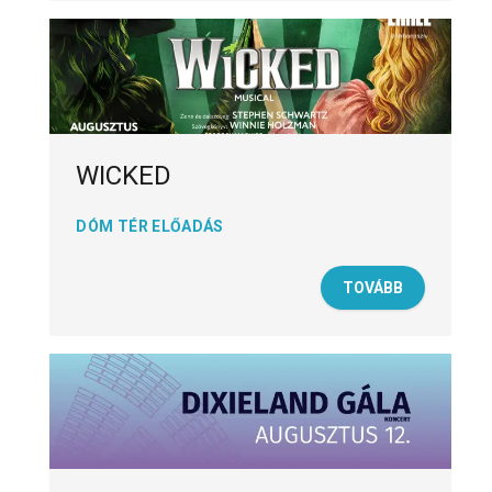
WICKED
DÓM TÉR ELŐADÁS
TOVÁBB