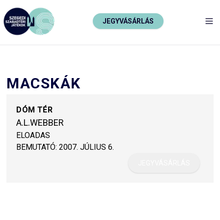
JEGYVÁSÁRLÁS
TO
MACSKÁK
DÓM TÉR
A.L.WEBBER
ELOADAS
BEMUTATÓ:
2007. JÚLIUS 6.
JEGYVÁSÁRLÁS