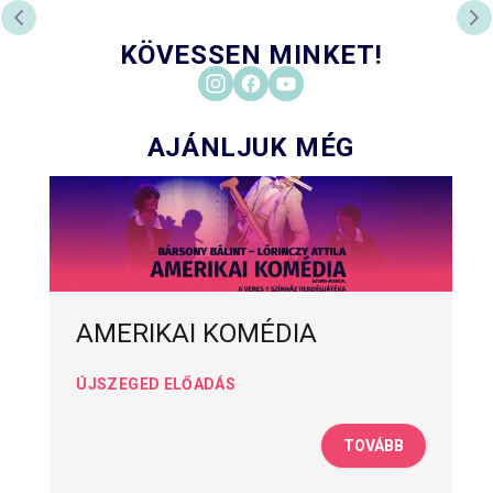
ELŐZŐ DIA
KÖ
KÖVESSEN MINKET!
AJÁNLJUK MÉG
AMERIKAI KOMÉDIA
ÚJSZEGED ELŐADÁS
TOVÁBB