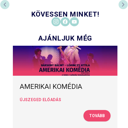
ELŐZŐ DIA
KÖ
KÖVESSEN MINKET!
AJÁNLJUK MÉG
AMERIKAI KOMÉDIA
ÚJSZEGED ELŐADÁS
TOVÁBB