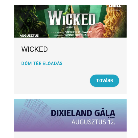
WICKED
DÓM TÉR ELŐADÁS
TOVÁBB