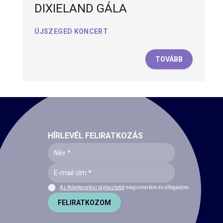
DIXIELAND GÁLA
ÚJSZEGED KONCERT
TOVÁBB
HÍRLEVÉL FELIRATKOZÁS
Az Adatkezelési tájékoztatót
megismertem és elfogadom.
FELIRATKOZOM