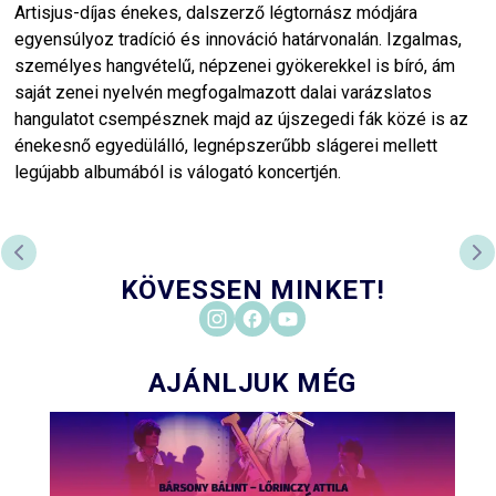
Artisjus-díjas énekes, dalszerző légtornász módjára
egyensúlyoz tradíció és innováció határvonalán. Izgalmas,
személyes hangvételű, népzenei gyökerekkel is bíró, ám
saját zenei nyelvén megfogalmazott dalai varázslatos
hangulatot csempésznek majd az újszegedi fák közé is az
énekesnő egyedülálló, legnépszerűbb slágerei mellett
legújabb albumából is válogató koncertjén.
ELŐZŐ DIA
KÖ
KÖVESSEN MINKET!
AJÁNLJUK MÉG