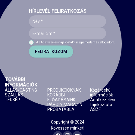
HÍRLEVÉL FELIRATKOZÁS
Az Adatkezelési tájékoztatót
megismertem és elfogadom.
FELIRATKOZOM
TOVÁBBI
INFORMÁCIÓK
ÁLLÁS/CASTING
PRODUKCIÓKNAK
Közérdekű
SZÁLLÁS
KORÁBBI
információk
TÉRKÉP
ELŐADÁSAINK
Adatkezelési
PÁHOLY MAGAZIN
tájékoztató
PRÓBATÁBLA
ÁSZF
Copyright © 2024
Kövessen minket!