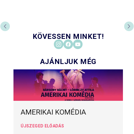
ELŐZŐ DIA
KÖ
KÖVESSEN MINKET!
AJÁNLJUK MÉG
AMERIKAI KOMÉDIA
ÚJSZEGED ELŐADÁS