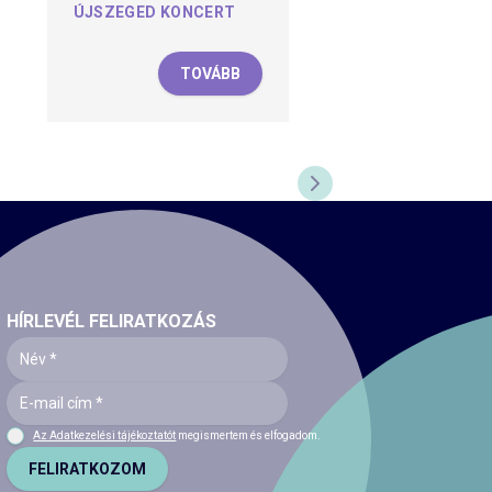
ÚJSZEGED KONCERT
TOVÁBB
KÖVETKEZŐ DIA
HÍRLEVÉL FELIRATKOZÁS
Az Adatkezelési tájékoztatót
megismertem és elfogadom.
FELIRATKOZOM