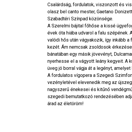
Csalárdság, fordulatok, viszonzott és v
olasz bel canto mester, Gaetano Donizet
Szabadtéri Színpad közönsége.
A Szerelmi bájital főhőse a kissé ügyefo
évek óta hiába udvarol a falu szépének. 
valódi hős után vágyakozik, így inkább a
kezét. Ám nemcsak zsoldosok érkezése bo
bánatában egy másik jövevényt, Dulcamara 
nyerhesse el a vágyott leány kegyeit. A 
üveg jó borral vágja át a legényt, amely
A fordulatos vígopera a Szegedi Szimfo
vezényletével elevenedik meg az újsze
nagyszerű énekesei és kitűnő vendégművé
szegedi bemutatkozó rendezésében adják
árad az életöröm!