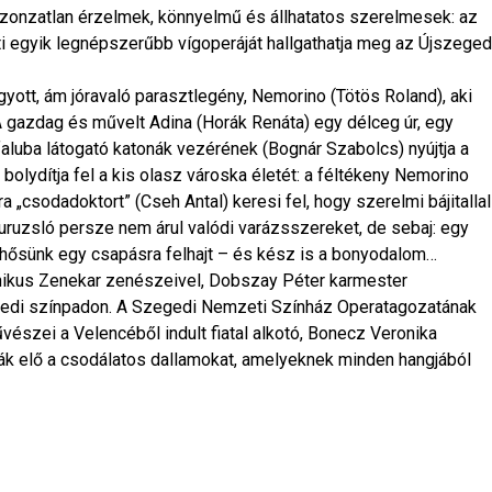
iszonzatlan érzelmek, könnyelmű és állhatatos szerelmesek: az
ti egyik legnépszerűbb vígoperáját hallgathatja meg az Újszeged
gyott, ám jóravaló parasztlegény, Nemorino (Tötös Roland), aki
A gazdag és művelt Adina (Horák Renáta) egy délceg úr, egy
 faluba látogató katonák vezérének (Bognár Szabolcs) nyújtja a
lydítja fel a kis olasz városka életét: a féltékeny Nemorino
„csodadoktort” (Cseh Antal) keresi fel, hogy szerelmi bájitallal
kuruzsló persze nem árul valódi varázsszereket, de sebaj: egy
et hősünk egy csapásra felhajt – és kész is a bonyodalom…
nikus Zenekar zenészeivel, Dobszay Péter karmester
gedi színpadon. A Szegedi Nemzeti Színház Operatagozatának
szei a Velencéből indult fiatal alkotó, Bonecz Veronika
 elő a csodálatos dallamokat, amelyeknek minden hangjából