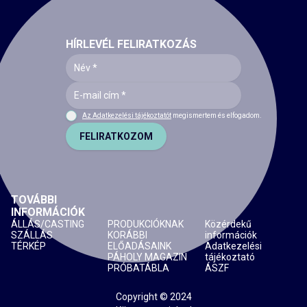
HÍRLEVÉL FELIRATKOZÁS
Az Adatkezelési tájékoztatót
megismertem és elfogadom.
FELIRATKOZOM
TOVÁBBI
INFORMÁCIÓK
ÁLLÁS/CASTING
PRODUKCIÓKNAK
Közérdekű
SZÁLLÁS
KORÁBBI
információk
TÉRKÉP
ELŐADÁSAINK
Adatkezelési
PÁHOLY MAGAZIN
tájékoztató
PRÓBATÁBLA
ÁSZF
Copyright © 2024