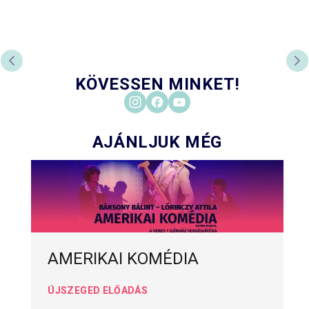
ELŐZŐ DIA
KÖ
KÖVESSEN MINKET!
AJÁNLJUK MÉG
AMERIKAI KOMÉDIA
ÚJSZEGED ELŐADÁS