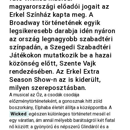
magyarországi előadói jogait az
Erkel Színház kapta meg. A
Broadway történetének egyik
legsikeresebb darabja idén nyáron
az ország legnagyobb szabadtéri
színpadán, a Szegedi Szabadtéri
Játékokon mutatkozik be a hazai
közönség előtt, Szente Vajk
rendezésében. Az Erkel Extra
Season Show-n az is kiderült,
milyen szereposztásban.
A musical az Óz, a csodák csodája
előzménytörténeteként, a gonosznak hitt zöld
boszorkány, Elphaba életét állítja a középpontba. A
Wicked
egészen különleges történetet mesél el
egy váratlan, ám annál mélyebb barátságról két fiatal
nő között: a gyönyörű és népszerű Glindáról és a