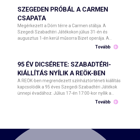
SZEGEDEN PRÓBÁL A CARMEN
CSAPATA
Megérkezett a Dóm térre a Carmen stábja. A
Szegedi Szabadtéri Játékokon július 31-én és
augusztus 1-én kerül műsorra Bizet operája. A
Csokonai Nemzeti Színház Debrecen előadásának
Tovább
közreműködőit Barnák László főigazgató hétfő este
köszöntötte a helyszínen.
95 ÉV DICSÉRETE: SZABADTÉRI-
KIÁLLÍTÁS NYÍLIK A REÖK-BEN
A REÖK-ben megrendezett színháztörténeti kiállítás
kapcsolódik a 95 éves Szegedi Szabadtéri Játékok
ünnepi évadához. Július 17-én 17:00-kor nyílik a
kétszintes tárlat, amelyet Barnák László főigazgató
Tovább
és Tóth Károly képviselő, Szeged Megyei Jogú Város
Önkormányzata Kulturális, Oktatási, Idegenforgalmi
és Ifjúsági Bizottságának alelnöke ad át a
nyilvánosságnak.