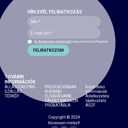
HÍRLEVÉL FELIRATKOZÁS
Az Adatkezelési tájékoztatót
megismertem és elfogadom.
FELIRATKOZOM
TOVÁBBI
INFORMÁCIÓK
ÁLLÁS/CASTING
PRODUKCIÓKNAK
Közérdekű
SZÁLLÁS
KORÁBBI
információk
TÉRKÉP
ELŐADÁSAINK
Adatkezelési
PÁHOLY MAGAZIN
tájékoztató
PRÓBATÁBLA
ÁSZF
Copyright © 2024
Kövessen minket!