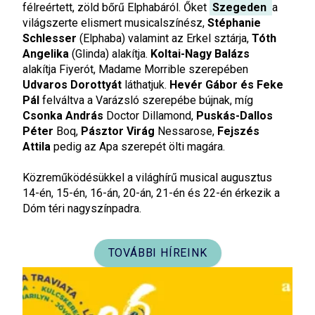
félreértett, zöld bőrű Elphabáról. Őket
Szegeden
a
világszerte elismert musicalszínész,
Stéphanie
Schlesser
(Elphaba) valamint az Erkel sztárja,
Tóth
Angelika
(Glinda) alakítja.
Koltai-Nagy Balázs
alakítja Fiyerót, Madame Morrible szerepében
Udvaros Dorottyát
láthatjuk.
Hevér Gábor és Feke
Pál
felváltva a Varázsló szerepébe bújnak, míg
Csonka András
Doctor Dillamond,
Puskás-Dallos
Péter
Boq,
Pásztor Virág
Nessarose,
Fejszés
Attila
pedig az Apa szerepét ölti magára.
Közreműködésükkel a világhírű musical augusztus
14-én, 15-én, 16-án, 20-án, 21-én és 22-én érkezik a
Dóm téri nagyszínpadra.
TOVÁBBI HÍREINK