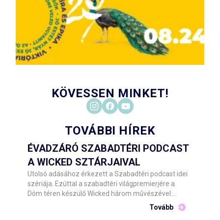
KÖVESSEN MINKET!
TOVÁBBI HÍREK
ÉVADZÁRÓ SZABADTÉRI PODCAST
A WICKED SZTÁRJAIVAL
Utolsó adásához érkezett a Szabadtéri podcast idei
szériája. Ezúttal a szabadtéri világpremierjére a
Dóm téren készülő Wicked három művészével:
Udvaros Dorottyával, Csonka Andrással és Tóth
Tovább
Angelikával beszélget Stahl Judit.