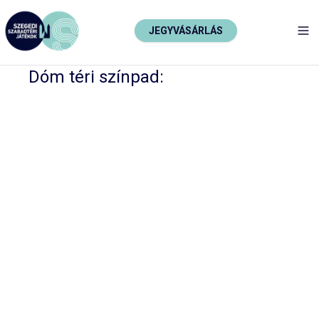
JEGYVÁSÁRLÁS
TO
Dóm téri színpad: