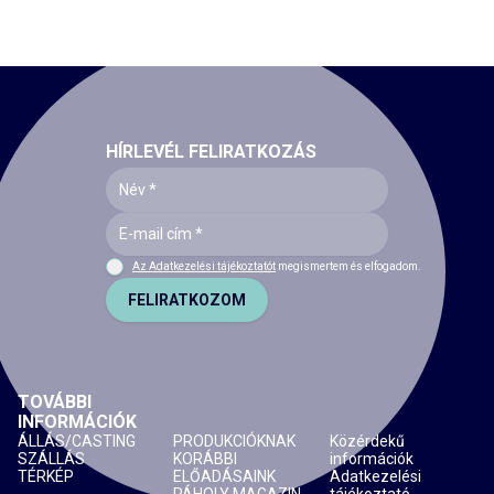
HÍRLEVÉL FELIRATKOZÁS
Az Adatkezelési tájékoztatót
megismertem és elfogadom.
FELIRATKOZOM
TOVÁBBI
INFORMÁCIÓK
ÁLLÁS/CASTING
PRODUKCIÓKNAK
Közérdekű
SZÁLLÁS
KORÁBBI
információk
TÉRKÉP
ELŐADÁSAINK
Adatkezelési
PÁHOLY MAGAZIN
tájékoztató