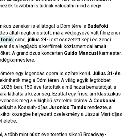
nézők továbbra is tudnak válogatni mind a négy
ikus zenekar is ellátogat a Dóm térre: a
Budafoki
tes által meghonosított, mára védjegyévé vált filmzenei
efonic
című,
július 24-i
est összetett képi és zenei
avát és a legújabb sikerfilmek közismert dallamait
nézőket. A grandiózus koncerten
Guido Mancusi
karmester,
ndégkarmestere.
mére egy legendás opera is színre kerül
. Július 31-én
tekinthetik meg a Dóm téren. A világ egyik legtöbbet
l 2026-ban: 150 éve tartották a mű hazai bemutatóját, a
ára láthatta a közönség. Ezúttal egy friss, ám klasszikus
evenedik meg a világhírű szerelmi dráma. A
Csokonai
dását a Kossuth-díjas
Juronics Tamás
rendezte, a
mexikói közegbe helyezett cselekmény a Jászai Mari-díjas
l életre.
l, a több mint húsz éve töretlen sikerű Broadway-