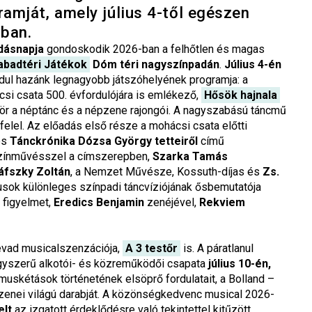
amját, amely július 4-től egészen
-ban.
dásnapja
gondoskodik 2026-ban a felhőtlen és magas
abadtéri Játékok
Dóm téri nagyszínpadán
.
Július 4-én
ul hazánk legnagyobb játszóhelyének programja: a
si csata 500. évfordulójára is emlékező,
Hősök hajnala
ör a néptánc és a népzene rajongói. A nagyszabású táncmű
felel. Az előadás első része a mohácsi csata előtti
es
Tánckrónika Dózsa György tetteiről
című
ínművésszel a címszerepben,
Szarka Tamás
áfszky Zoltán
, a Nemzet Művésze, Kossuth-díjas és
Zs.
sok különleges színpadi táncvíziójának ősbemutatója
a figyelmet,
Eredics Benjamin
zenéjével,
Rekviem
évad musicalszenzációja,
A 3 testőr
is. A páratlanul
agyszerű alkotói- és közreműködői csapata
július 10-én,
a muskétások történetének elsöprő fordulatait, a Bolland –
 zenei világú darabját. A közönségkedvenc musical 2026-
elt
az izgatott érdeklődésre való tekintettel kitűzött