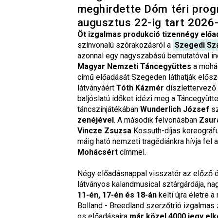
meghirdette Dóm téri progr
augusztus 22-ig tart 2026
Öt izgalmas produkció tizennégy előa
színvonalú szórakozásról a
Szegedi Sz
azonnal egy nagyszabású bemutatóval ind
Magyar Nemzeti Táncegyüttes
a mohác
című előadását Szegeden láthatják elősz
látványáért
Tóth Kázmér
díszlettervező 
baljóslatú időket idézi meg a Táncegyütt
táncszínjátékában
Wunderlich József
sz
zenéjével
. A második felvonásban
Zsur
Vincze Zsuzsa
Kossuth-díjas koreográfu
máig ható nemzeti tragédiánkra hívja fel 
Mohácsért
címmel.
Négy előadásnappal visszatér az előző 
látványos kalandmusical sztárgárdája, n
11-én, 17-én és 18-án
kelti újra életre 
Bolland - Breedland szerzőtrió izgalmas
os előadásaira
már közel 4000 jegy elk