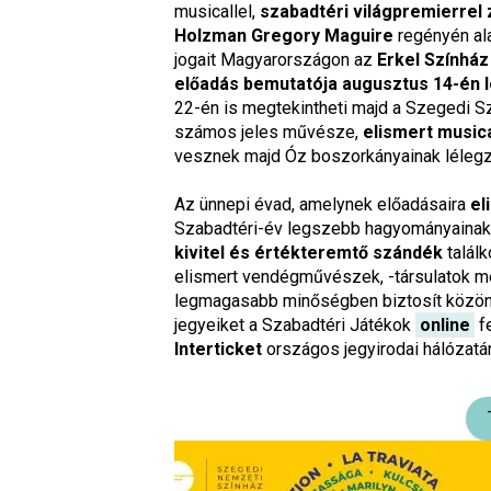
musicallel,
szabadtéri világpremierrel 
Holzman Gregory Maguire
regényén ala
jogait Magyarországon az
Erkel Színház
előadás bemutatója augusztus 14-én 
22-én is megtekintheti majd a Szegedi 
számos jeles művésze,
elismert music
vesznek majd Óz boszorkányainak lélegze
Az ünnepi évad, amelynek előadásaira
el
Szabadtéri-év legszebb hagyományainak f
kivitel és értékteremtő szándék
találk
elismert vendégművészek, -társulatok me
legmagasabb minőségben biztosít közöns
jegyeiket a Szabadtéri Játékok
online
fe
Interticket
országos jegyirodai hálózatán