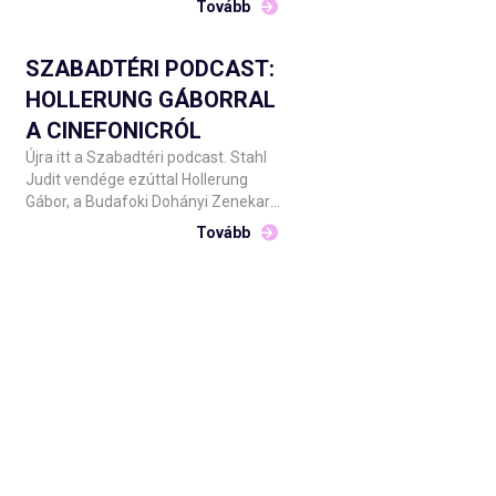
Tovább
operaénekesekkel a Carmen
műhelytitkait boncolgatja a Csokonai
Nemzeti Színház Debrecen július 31-i
SZABADTÉRI PODCAST:
és augusztus 1-i előadásaira
HOLLERUNG GÁBORRAL
készülve.
A CINEFONICRÓL
Újra itt a Szabadtéri podcast. Stahl
Judit vendége ezúttal Hollerung
Gábor, a Budafoki Dohányi Zenekar
zeneigazgatója, aki a július 24-én a
Tovább
Dóm térre érkező Cinefonic filmzenei
koncert apropóján mesél a
műsorvezetőnek és a nézőknek.