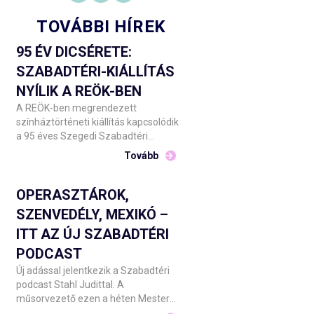
TOVÁBBI HÍREK
95 ÉV DICSÉRETE:
SZABADTÉRI-KIÁLLÍTÁS
NYÍLIK A REÖK-BEN
A REÖK-ben megrendezett
színháztörténeti kiállítás kapcsolódik
a 95 éves Szegedi Szabadtéri
Játékok ünnepi évadához. Július 17-
Tovább
én 17:00-kor nyílik a kétszintes tárlat,
amelyet Barnák László főigazgató és
Tóth Károly képviselő, Szeged Megyei
OPERASZTÁROK,
Jogú Város Önkormányzata
SZENVEDÉLY, MEXIKÓ –
Kulturális, Oktatási, Idegenforgalmi és
ITT AZ ÚJ SZABADTÉRI
Ifjúsági Bizottságának alelnöke ad át
a nyilvánosságnak.
PODCAST
Új adással jelentkezik a Szabadtéri
podcast Stahl Judittal. A
műsorvezető ezen a héten Mester
Viktória és Boncsér Gergely