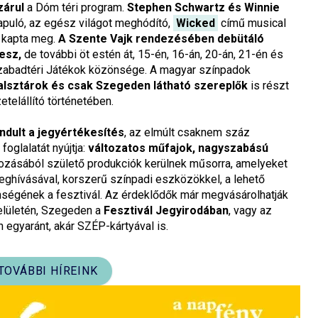
zárul
a Dóm téri program.
Stephen Schwartz és Winnie
puló, az egész világot meghódító,
Wicked
című musical
kapta meg.
A Szente Vajk rendezésében debütáló
lesz,
de további öt estén át, 15-én, 16-án, 20-án, 21-én és
Szabadtéri Játékok közönsége. A magyar színpadok
alsztárok és csak Szegeden látható szereplők
is részt
telállító történetében.
indult a jegyértékesítés
, az elmúlt csaknem száz
oglalatát nyújtja:
változatos műfajok, nagyszabású
ozásából születő produkciók kerülnek műsorra, amelyeket
ghívásával, korszerű színpadi eszközökkel, a lehető
égének a fesztivál. Az érdeklődők már megvásárolhatják
lületén, Szegeden a
Fesztivál Jegyirodában
, vagy az
 egyaránt, akár SZÉP-kártyával is.
TOVÁBBI HÍREINK