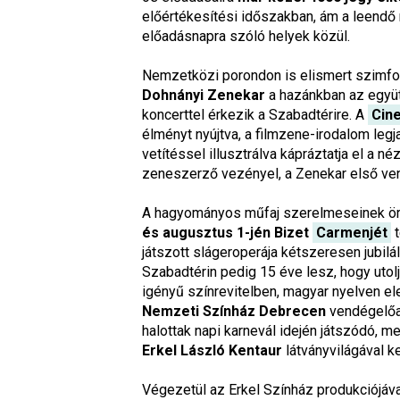
előértékesítési időszakban, ám a leendő 
előadásnapra szóló helyek közül.
Nemzetközi porondon is elismert szimfon
Dohnányi Zenekar
a hazánkban az együt
koncerttel érkezik a Szabadtérire. A
Cin
élményt nyújtva, a filmzene-irodalom legj
vetítéssel illusztrálva kápráztatja el a 
zeneszerző vezényel, a Zenekar első ve
A hagyományos műfaj szerelmeseinek örö
és augusztus 1-jén Bizet
Carmenjét
játszott slágeroperája kétszeresen jubilá
Szabadtérin pedig 15 éve lesz, hogy utolj
igényű színrevitelben, magyar nyelven el
Nemzeti Színház Debrecen
vendégelőa
halottak napi karnevál idején játszódó, 
Erkel László Kentaur
látványvilágával ke
Végezetül az Erkel Színház produkciójáva