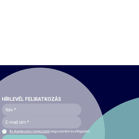
HÍRLEVÉL FELIRATKOZÁS
Az Adatkezelési tájékoztatót
megismertem és elfogadom.