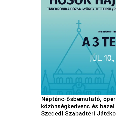
Néptánc-ősbemutató, opera
közönségkedvenc és hazai p
Szegedi Szabadtéri Játéko