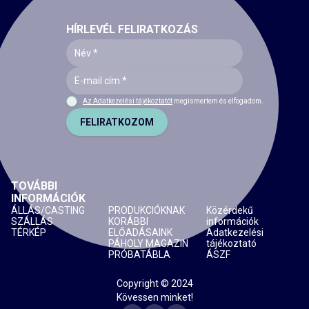
HÍRLEVÉL FELIRATKOZÁS
Az Adatkezelési tájékoztatót
megismertem és elfogadom.
FELIRATKOZOM
TOVÁBBI
INFORMÁCIÓK
ÁLLÁS/CASTING
PRODUKCIÓKNAK
Közérdekű
SZÁLLÁS
KORÁBBI
információk
TÉRKÉP
ELŐADÁSAINK
Adatkezelési
PÁHOLY MAGAZIN
tájékoztató
PRÓBATÁBLA
ÁSZF
Copyright © 2024
Kövessen minket!