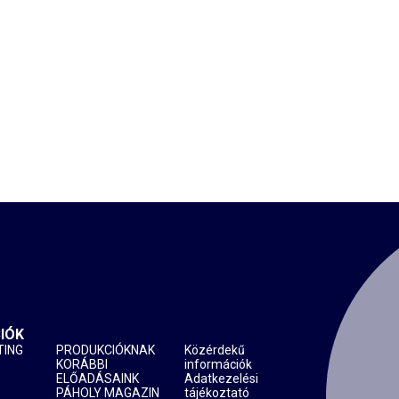
IÓK
TING
PRODUKCIÓKNAK
Közérdekű
KORÁBBI
információk
ELŐADÁSAINK
Adatkezelési
PÁHOLY MAGAZIN
tájékoztató