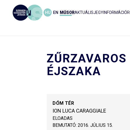
HU
EN
MŰSOR
AKTUÁLIS
JEGYINFORMÁCIÓ
R
ZŰRZAVAROS
ÉJSZAKA
DÓM TÉR
ION LUCA CARAGGIALE
ELOADAS
BEMUTATÓ:
2016. JÚLIUS 15.