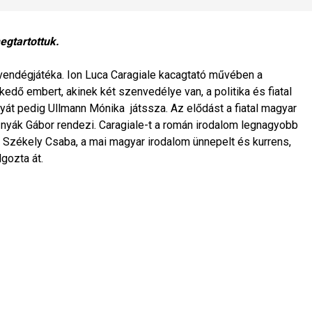
egtartottuk.
vendégjátéka. Ion Luca Caragiale kacagtató művében a
edő embert, akinek két szenvedélye van, a politika és fiatal
yát pedig Ullmann Mónika játssza. Az elődást a fiatal magyar
nyák Gábor rendezi. Caragiale-t a román irodalom legnagyobb
 Székely Csaba, a mai magyar irodalom ünnepelt és kurrens,
lgozta át.