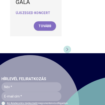
GÁLA
ÚJSZEGED KONCERT
TOVÁBB
KÖVETKEZŐ DIA
HÍRLEVÉL FELIRATKOZÁS
Az Adatkezelési tájékoztatót
megismertem és elfogadom.