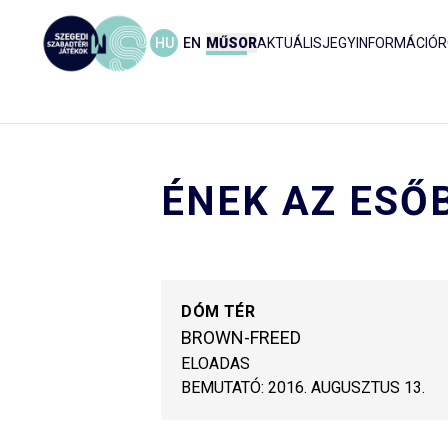
HU
EN
MŰSOR
AKTUÁLIS
JEGYINFORMÁCIÓ
R
ÉNEK AZ ESŐ
DÓM TÉR
BROWN-FREED
ELOADAS
BEMUTATÓ:
2016. AUGUSZTUS 13.