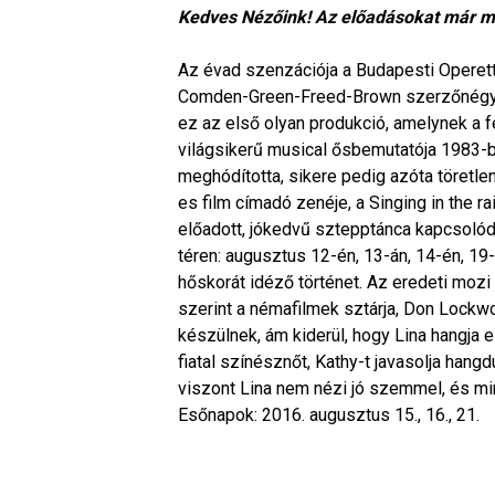
Kedves Nézőink! Az előadásokat már m
Az évad szenzációja a Budapesti Operet
Comden-Green-Freed-Brown szerzőnégyes 
ez az első olyan produkció, amelynek a 
világsikerű musical ősbemutatója 1983-b
meghódította, sikere pedig azóta töretle
es film címadó zenéje, a Singing in the
előadott, jókedvű sztepptánca kapcsoló
téren: augusztus 12-én, 13-án, 14-én, 19
hőskorát idéző történet. Az eredeti mozi
szerint a némafilmek sztárja, Don Lockw
készülnek, ám kiderül, hogy Lina hangja 
fiatal színésznőt, Kathy-t javasolja han
viszont Lina nem nézi jó szemmel, és mi
Esőnapok: 2016. augusztus 15., 16., 21.