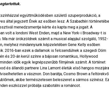
egtartottuk.
tszínházzal együttműködésben születő szuperprodukció, a
által jegyzett Ének az esőben lesz. A Szabadtéri történetéb
fesztivál menedzsmentje kérte és kapta meg a jogait. A
an volt a londoni West Enden, majd a New York-i Broadway-t is
n. Ma már örökzöldnek számít a musical alapjául szolgáló, 1952-
 rain, melyhez mindannyiunk képzeletében Gene Kelly esőben
dik. 2016-ban ezek a dallamok is felcsendülnek a szegedi Dóm
-én és 20-án kerül színre a bájosan romantikus, Hollywood
 minden idők egyik legnépszerűbb filmjének számít. A történet
ood és állandó partnere Lina Lamont életük első hangos mozijár
elviselhetetlen a vásznon. Don barátja, Cosmo Brown a feltörekvő
gdublőrnek, akibe természetesen beleszeret a sármos színész. E
nden eszközzel próbálja szabotálni a románcot.