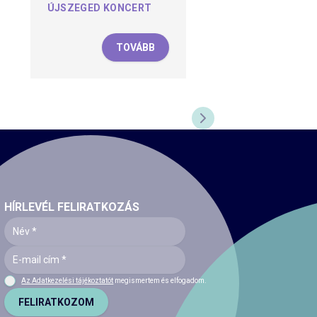
ÚJSZEGED KONCERT
TOVÁBB
KÖVETKEZŐ DIA
HÍRLEVÉL FELIRATKOZÁS
Az Adatkezelési tájékoztatót
megismertem és elfogadom.
FELIRATKOZOM