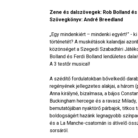
Zene és dalszövegek: Rob Bolland és 
Szövegkönyv: André Breedland
„Egy mindenkiért – mindenki egyért!” - ki
történetét? A muskétások kalandjai azon
közönséget a Szegedi Szabadtéri Játékok
Bolland és Ferdi Bolland lendületes dala
A 3 testőr musical!
A szédítő fordulatokban bővelkedő darab
regényének jellegzetes alakjai, a három (
Anna királyné, bizalmasa, a bájos Consta
Buckingham hercege és a ravasz Milady, a
bemutatójában nyaktörő párbajok, titkos t
boldogságért hazánk legnagyobb színpadá
és a La Manche-csatornán is átívelő ös
sorsáról.