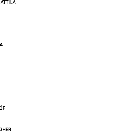
 ATTILA
RA
ÓF
AGHER