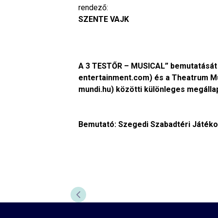
rendező:
SZENTE VAJK
A 3 TESTŐR – MUSICAL” bemutatását a
entertainment.com) és a Theatrum Mu
mundi.hu) közötti különleges megálla
Bemutató: Szegedi Szabadtéri Játéko
ELŐZŐ DIA