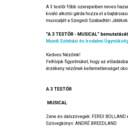
A 3 testőr főbb szerepeiben neves hazai
kiváló alkotói gárda hozza el a bajtársi
musicaljét a Szegedi Szabadtéri Játékok
”A 3 TESTŐR - MUSICAL” bemutatásá
Mundi Színházi és Irodalmi Ügynöksé
Kedves Nézőink!
Felhívjuk figyelmüket, hogy az előadásb
érzékeny nézőnek kellemetlenséget oko
A 3 TESTŐR
MUSICAL
Zene és dalszövegek: FERDI BOLLAND
Szövegkönyv: ANDRÉ BREEDLAND