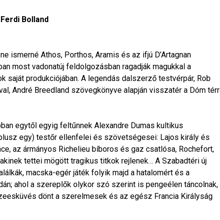
Ferdi Bolland
 ne ismerné Athos, Porthos, Aramis és az ifjú D’Artagnan
ban most vadonatúj feldolgozásban ragadják magukkal a
 saját produkciójában. A legendás dalszerző testvérpár, Rob
ival, André Breedland szövegkönyve alapján visszatér a Dóm tér
ban egytől egyig feltűnnek Alexandre Dumas kultikus
plusz egy) testőr ellenfelei és szövetségesei: Lajos király és
nce, az ármányos Richelieu bíboros és gaz csatlósa, Rochefort,
kinek tettei mögött tragikus titkok rejlenek… A Szabadtéri új
alálkák, macska-egér játék folyik majd a hatalomért és a
n; ahol a szereplők olykor szó szerint is pengeélen táncolnak,
szeesküvés dönt a szerelmesek és az egész Francia Királyság