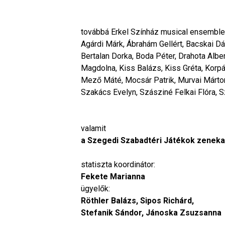
továbbá Erkel Színház musical ensemble
Agárdi Márk, Ábrahám Gellért, Bacskai Dá
Bertalan Dorka, Boda Péter, Drahota Alber
Magdolna, Kiss Balázs, Kiss Gréta, Korp
Mező Máté, Mocsár Patrik, Murvai Márton
Szakács Evelyn, Szásziné Felkai Flóra, Sz
valamit
a Szegedi Szabadtéri Játékok zenekar
statiszta koordinátor:
Fekete Marianna
ügyelők:
Röthler Balázs, Sipos Richárd,
Stefanik Sándor, Jánoska Zsuzsanna