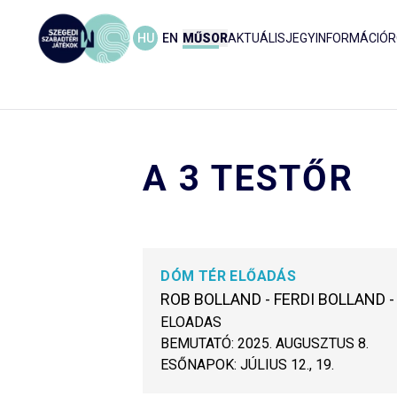
HU
EN
MŰSOR
AKTUÁLIS
JEGYINFORMÁCIÓ
R
A 3 TESTŐR
DÓM TÉR ELŐADÁS
ROB BOLLAND - FERDI BOLLAND 
ELOADAS
BEMUTATÓ:
2025. AUGUSZTUS 8.
ESŐNAPOK:
JÚLIUS 12., 19.