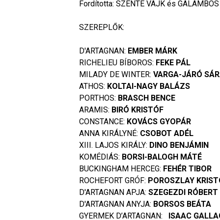
Fordította: SZENTE VAJK és GALAMBOS
SZEREPLŐK:
D'ARTAGNAN:
EMBER MÁRK
RICHELIEU BÍBOROS:
FEKE PÁL
MILADY DE WINTER:
VARGA-JÁRÓ SÁ
ATHOS:
KOLTAI-NAGY BALÁZS
PORTHOS:
BRASCH BENCE
ARAMIS:
BIRÓ KRISTÓF
CONSTANCE:
KOVÁCS GYOPÁR
ANNA KIRÁLYNÉ:
CSOBOT ADÉL
XIII. LAJOS KIRÁLY:
DINO BENJÁMIN
KOMÉDIÁS:
BORSI-BALOGH MÁTÉ
BUCKINGHAM HERCEG:
FEHÉR TIBOR
ROCHEFORT GRÓF:
POROSZLAY KRIST
D'ARTAGNAN APJA:
SZEGEZDI RÓBERT
D'ARTAGNAN ANYJA:
BORSOS BEÁTA
GYERMEK D’ARTAGNAN:
ISAAC GALL