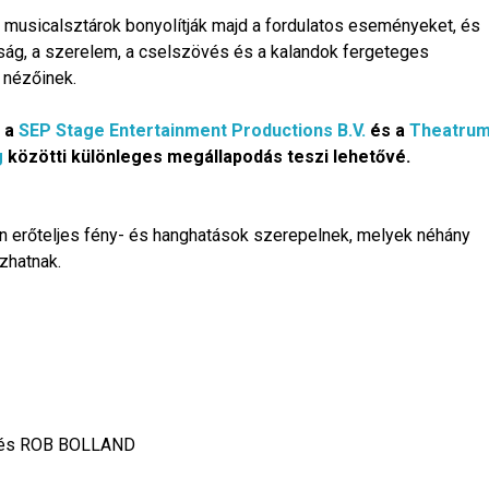
 musicalsztárok bonyolítják majd a fordulatos eseményeket, és
asság, a szerelem, a cselszövés és a kalandok fergeteges
 nézőinek.
t a
SEP Stage Entertainment Productions B.V.
és a
Theatru
g
közötti különleges megállapodás teszi lehetővé.
an erőteljes fény- és hanghatások szerepelnek, melyek néhány
zhatnak.
 és ROB BOLLAND