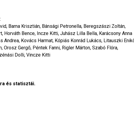
:
vid, Barna Krisztián, Bánsági Petronella, Beregszászi Zoltán,
t, Horváth Bence, Incze Kitti, Juhász Lilla Bella, Karácsony Anna
ás Andrea, Kovács Harmat, Kópiás Konrád Lukács, Litauszki Enik
, Orosz Gergő, Péntek Fanni, Rigler Márton, Szabó Flóra,
énási Dolli, Vincze Kitti
a és statisztái.