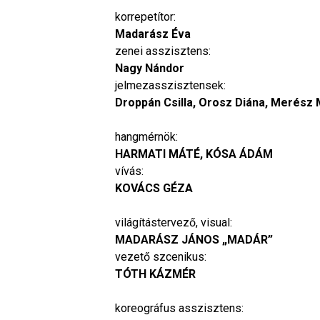
korrepetítor:
Madarász Éva
zenei asszisztens:
Nagy Nándor
jelmezasszisztensek:
Droppán Csilla, Orosz Diána, Merész
hangmérnök:
HARMATI MÁTÉ, KÓSA ÁDÁM
vívás:
KOVÁCS GÉZA
világítástervező, visual:
MADARÁSZ JÁNOS „MADÁR”
vezető szcenikus:
TÓTH KÁZMÉR
koreográfus asszisztens: