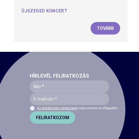
ÚJSZEGED KONCERT
TOVÁBB
HÍRLEVÉL FELIRATKOZÁS
Az Adatkezelési tájékoztatót
megismertem és elfogadom.
FELIRATKOZOM