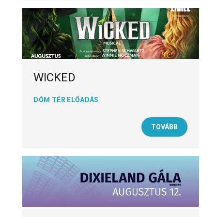
WICKED
DÓM TÉR ELŐADÁS
TOVÁBB