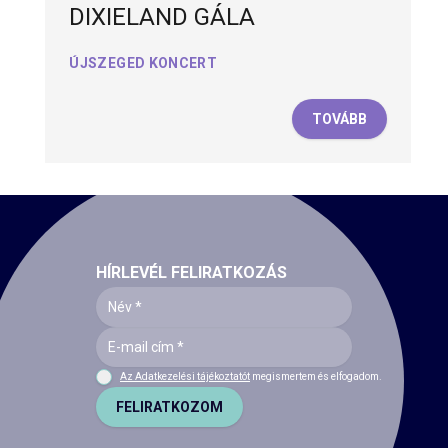
DIXIELAND GÁLA
ÚJSZEGED KONCERT
TOVÁBB
HÍRLEVÉL FELIRATKOZÁS
Az Adatkezelési tájékoztatót
megismertem és elfogadom.
FELIRATKOZOM