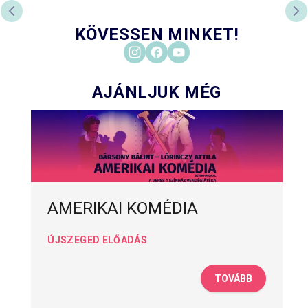
ELŐZŐ DIA
KÖ
KÖVESSEN MINKET!
AJÁNLJUK MÉG
AMERIKAI KOMÉDIA
ÚJSZEGED ELŐADÁS
TOVÁBB