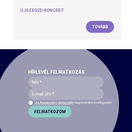
ÚJSZEGED KONCERT
TOVÁBB
HÍRLEVÉL FELIRATKOZÁS
Az Adatkezelési tájékoztatót
megismertem és elfogadom.
FELIRATKOZOM