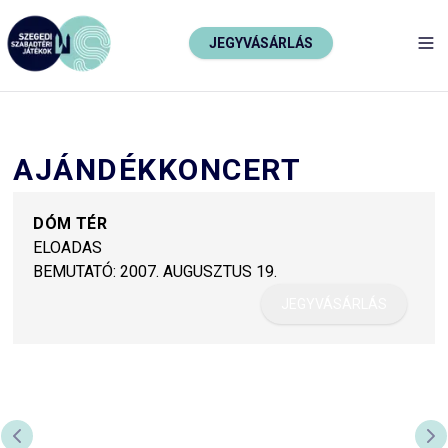
JEGYVÁSÁRLÁS
TO
AJÁNDÉKKONCERT
DÓM TÉR
ELOADAS
BEMUTATÓ:
2007. AUGUSZTUS 19.
JEGYVÁSÁRLÁS
ELŐZŐ DIA
KÖ