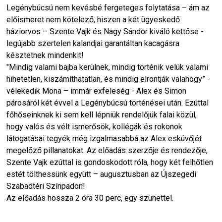
Legénybúcsú nem kevésbé fergeteges folytatása – ám az
előismeret nem kötelező, hiszen a két ügyeskedő
háziorvos – Szente Vajk és Nagy Sándor kiváló kettőse -
legújabb szertelen kalandjai garantáltan kacagásra
késztetnek mindenkit!
"Mindig valami bajba kerülnek, mindig történik velük valami
hihetetlen, kiszámíthatatlan, és mindig elrontják valahogy” -
vélekedik Mona – immár exfeleség - Alex és Simon
párosáról két évvel a Legénybúcsú történései után. Ezúttal
főhőseinknek ki sem kell lépniük rendelőjük falai közül,
hogy valós és vélt ismerősök, kollégák és rokonok
látogatásai tegyék még izgalmasabbá az Alex esküvőjét
megelőző pillanatokat. Az előadás szerzője és rendezője,
Szente Vajk ezúttal is gondoskodott róla, hogy két felhőtlen
estét tölthessünk együtt – augusztusban az Újszegedi
Szabadtéri Színpadon!
Az előadás hossza 2 óra 30 perc, egy szünettel.