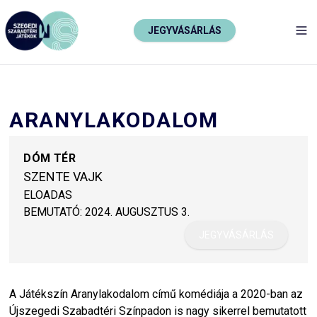
JEGYVÁSÁRLÁS
TO
ARANYLAKODALOM
DÓM TÉR
SZENTE VAJK
ELOADAS
BEMUTATÓ:
2024. AUGUSZTUS 3.
JEGYVÁSÁRLÁS
A Játékszín Aranylakodalom című komédiája a 2020-ban az
Újszegedi Szabadtéri Színpadon is nagy sikerrel bemutatott