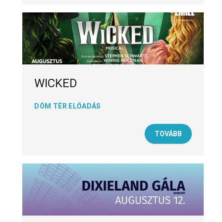
WICKED
DÓM TÉR ELŐADÁS
TOVÁBB