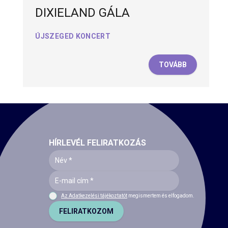
DIXIELAND GÁLA
ÚJSZEGED KONCERT
TOVÁBB
HÍRLEVÉL FELIRATKOZÁS
Az Adatkezelési tájékoztatót
megismertem és elfogadom.
FELIRATKOZOM