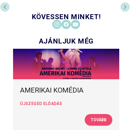
ELŐZŐ DIA
KÖ
KÖVESSEN MINKET!
AJÁNLJUK MÉG
AMERIKAI KOMÉDIA
ÚJSZEGED ELŐADÁS
TOVÁBB