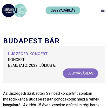
JEGYVÁSÁRLÁS
TO
BUDAPEST BÁR
ÚJSZEGED KONCERT
KONCERT
BEMUTATÓ:
2022. JÚLIUS 6.
JEGYVÁSÁRLÁS
Az Újszegedi Szabadtéri Színpad koncertműsorában
másodikként a
Budapest Bár
gondoskodik majd a remek
hangulatról. Az idén 15 éves zenekar ezúttal is régi korok