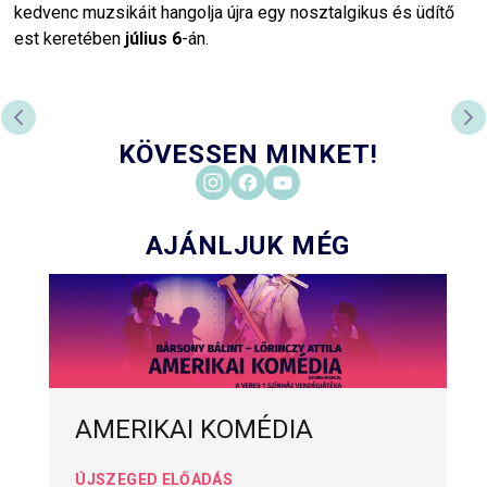
kedvenc muzsikáit hangolja újra egy nosztalgikus és üdítő
est keretében
július 6
-án.
ELŐZŐ DIA
KÖ
KÖVESSEN MINKET!
AJÁNLJUK MÉG
AMERIKAI KOMÉDIA
ÚJSZEGED ELŐADÁS