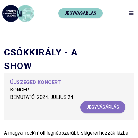
JEGYVÁSÁRLÁS
TO
CSÓKKIRÁLY - A
SHOW
ÚJSZEGED KONCERT
KONCERT
BEMUTATÓ:
2024. JÚLIUS 24.
JEGYVÁSÁRLÁS
A magyar rock'n'roll legnépszerűbb slágerei hozzák lázba