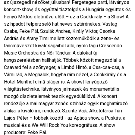
az újszegedi nézőket júliusban! Fergeteges parti, látványos
koncert-show, és egyúttal tisztelgés a Hungária együttes és
Fenyő Miklós életműve előtt – ez a Csókkirály – a Show! A
színpadot felperzselő hat neves sztárénekes: Vastag
Csaba, Feke Pál, Szulák Andrea, Király Viktor, Csonka
András és Arany Timi mellett közreműködik a zene- és
táncművészet kiválóságaiból álló, nyolc tagú Crescendo
Music Orchestra és Női Tánckar. A dalokat új
hangszerelésben hallhatják. Többek között megszólal a
Csavard fel a szőnyeget, a Limbó Hintó, a Csa-csa-csa, a
Várni rád, a Meghalok, hogyha rám nézel, a Csókkirály és a
Hotel Menthol című sláger is. A showt lenyűgöző
világítástechnika, látványos jelmezek és monumentális
mozgó díszletelemek teszik egyedülállóvá. A koncert
rendezője a mai magyar zenés színház egyik meghatározó
alakja, a kiváló író, rendező: Szente Vajk. Alkotótársa Túri
Lajos Péter – többek között - az Apáca show, a Puskás, a
musical és a We Will Rock You koreográfusa. A show
producere: Feke Pál.