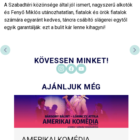
A Szabadtéri közönsége által jól ismert, nagyszerű alkotók
és Fenyő Miklós utánozhatatlan, fiatalok és örök fiatalok
számára egyaránt kedves, táncra csábító slágerei egytől
egyik garantálják: ezt a bulit kár lenne kihagyni!
ELŐZŐ DIA
KÖ
KÖVESSEN MINKET!
AJÁNLJUK MÉG
AMERIKAI KOMÉDIA