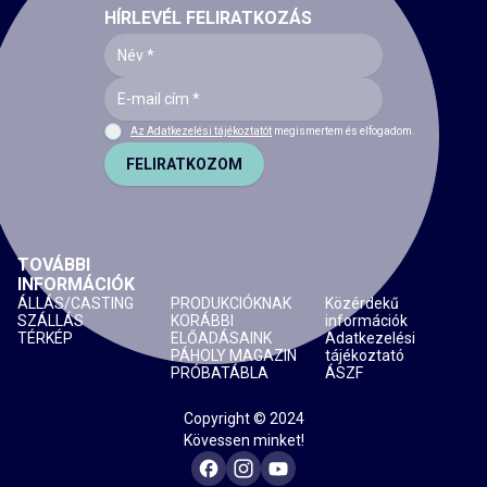
HÍRLEVÉL FELIRATKOZÁS
Az Adatkezelési tájékoztatót
megismertem és elfogadom.
FELIRATKOZOM
TOVÁBBI
INFORMÁCIÓK
ÁLLÁS/CASTING
PRODUKCIÓKNAK
Közérdekű
SZÁLLÁS
KORÁBBI
információk
TÉRKÉP
ELŐADÁSAINK
Adatkezelési
PÁHOLY MAGAZIN
tájékoztató
PRÓBATÁBLA
ÁSZF
Copyright © 2024
Kövessen minket!