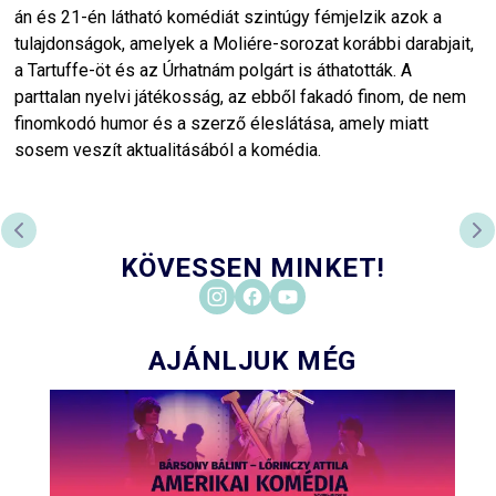
án és 21-én látható komédiát szintúgy fémjelzik azok a
tulajdonságok, amelyek a Moliére-sorozat korábbi darabjait,
a Tartuffe-öt és az Úrhatnám polgárt is áthatották. A
parttalan nyelvi játékosság, az ebből fakadó finom, de nem
finomkodó humor és a szerző éleslátása, amely miatt
sosem veszít aktualitásából a komédia.
ELŐZŐ DIA
KÖ
KÖVESSEN MINKET!
AJÁNLJUK MÉG