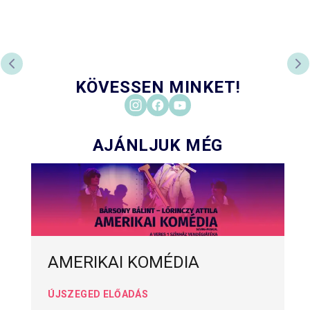
ELŐZŐ DIA
KÖ
KÖVESSEN MINKET!
AJÁNLJUK MÉG
AMERIKAI KOMÉDIA
ÚJSZEGED ELŐADÁS