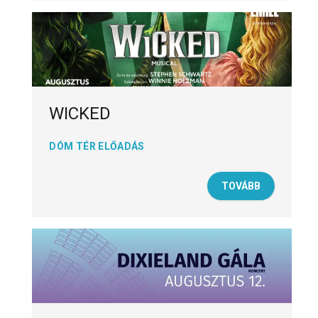
WICKED
DÓM TÉR ELŐADÁS
TOVÁBB