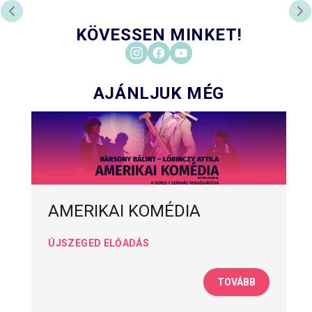
ELŐZŐ DIA
KÖ
KÖVESSEN MINKET!
AJÁNLJUK MÉG
AMERIKAI KOMÉDIA
ÚJSZEGED ELŐADÁS
TOVÁBB