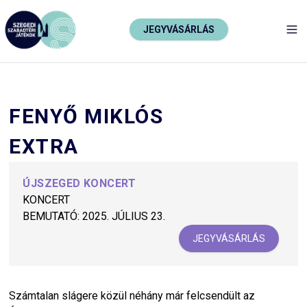
JEGYVÁSÁRLÁS
TO
FENYŐ MIKLÓS
EXTRA
ÚJSZEGED KONCERT
KONCERT
BEMUTATÓ:
2025. JÚLIUS 23.
JEGYVÁSÁRLÁS
Számtalan slágere közül néhány már felcsendült az