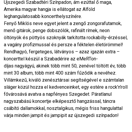
Újszegedi Szabadtéri Színpadon, ám ezúttal ő maga,
Amerika magyar hangja is ellátogat az Alföld
leghangulatosabb koncerthelyszínére.
Fenyő Miklós neve egyet jelent a zengő zongorafutamok,
menő gitárok, penge dobszólók, rafinált rímek, neon
öltönyök és pöttyös szoknyák tarkította rockabilly-érzéssel,
a vagány profizmussal és persze a féktelen életörömmel!
Rendhagyó, fergeteges, látványos – azaz igazán extra –
koncerttel készül a Szabadérire az eMeRTon-
díjas nagyágyú, akinek több mint 50, zenével töltött év, több
mint 30 album, több mint 400 szám fűződik a nevéhez.
Villámkezű, kiváló zenésztársai segítségével e számtalan
sláger közül hozza el kedvenceinket, egy estére a rock’n’roll
fővárosává avatva a napfényes Szegedet. Páratlanul
nagyszabású koncertje elképesztő hangzással, táncra
csábító dallamokkal, nosztalgikus, mégis friss hangulattal
várja minden jampit és jampipit az újszegedi színpadon!