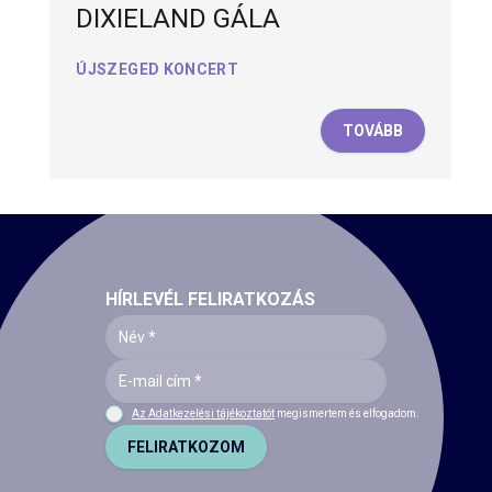
DIXIELAND GÁLA
ÚJSZEGED KONCERT
TOVÁBB
HÍRLEVÉL FELIRATKOZÁS
Az Adatkezelési tájékoztatót
megismertem és elfogadom.
FELIRATKOZOM