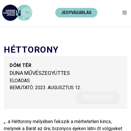
JEGYVÁSÁRLÁS
TO
HÉTTORONY
DÓM TÉR
DUNA MŰVÉSZEGYÜTTES
ELOADAS
BEMUTATÓ:
2023. AUGUSZTUS 12.
JEGYVÁSÁRLÁS
„...a Héttorony mélyében fekszik a mérhetetlen kincs,
melynek a Barát az őre; bizonyos éjeken látni őt völgyeket