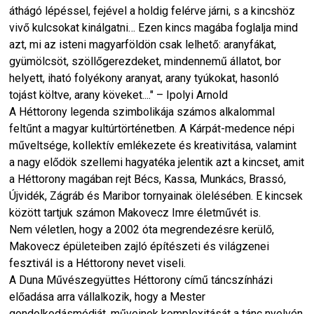
áthágó lépéssel, fejével a holdig felérve járni, s a kincshöz
vivő kulcsokat kinálgatni… Ezen kincs magába foglalja mind
azt, mi az isteni magyarföldön csak lelhető: aranyfákat,
gyümölcsöt, szöllőgerezdeket, mindennemű állatot, bor
helyett, iható folyékony aranyat, arany tyúkokat, hasonló
tojást költve, arany köveket...." – Ipolyi Arnold
A Héttorony legenda szimbolikája számos alkalommal
feltűnt a magyar kultúrtörténetben. A Kárpát-medence népi
műveltsége, kollektív emlékezete és kreativitása, valamint
a nagy elődök szellemi hagyatéka jelentik azt a kincset, amit
a Héttorony magában rejt Bécs, Kassa, Munkács, Brassó,
Újvidék, Zágráb és Maribor tornyainak ölelésében. E kincsek
között tartjuk számon Makovecz Imre életművét is.
Nem véletlen, hogy a 2002 óta megrendezésre kerülő,
Makovecz épületeiben zajló építészeti és világzenei
fesztivál is a Héttorony nevet viseli.
A Duna Művészegyüttes Héttorony című táncszínházi
előadása arra vállalkozik, hogy a Mester
gondolkodásmódját, műveinek komplexitását a tánc nyelvén