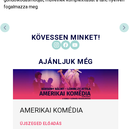
fogalmazza meg.
ELŐZŐ DIA
KÖ
KÖVESSEN MINKET!
AJÁNLJUK MÉG
AMERIKAI KOMÉDIA
ÚJSZEGED ELŐADÁS