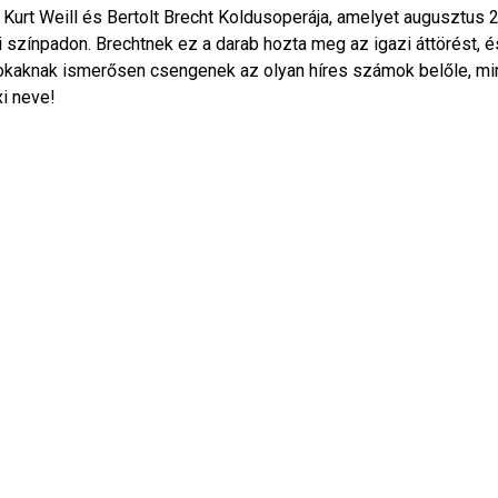
k Kurt Weill és Bertolt Brecht Koldusoperája, amelyet augusztus 
i színpadon. Brechtnek ez a darab hozta meg az igazi áttörést, é
kaknak ismerősen csengenek az olyan híres számok belőle, mi
xi neve!