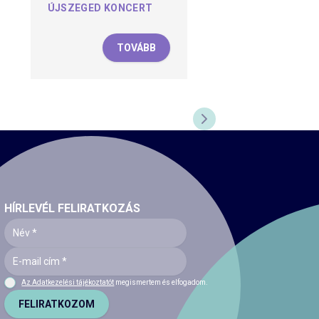
ÚJSZEGED KONCERT
TOVÁBB
KÖVETKEZŐ DIA
HÍRLEVÉL FELIRATKOZÁS
Az Adatkezelési tájékoztatót
megismertem és elfogadom.
FELIRATKOZOM