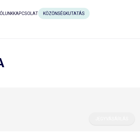
ÓLUNK
KAPCSOLAT
KÖZÖNSÉGKUTATÁS
A
JEGYVÁSÁRLÁS