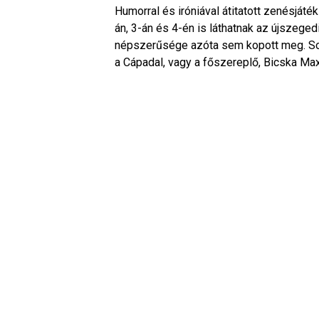
Humorral és iróniával átitatott zenésjáté
án, 3-án és 4-én is láthatnak az újszeged
népszerűsége azóta sem kopott meg. So
a Cápadal, vagy a főszereplő, Bicska Ma