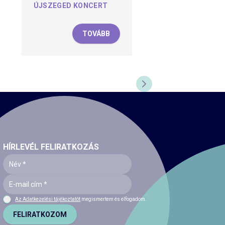
ÚJSZEGED KONCERT
TOVÁBB
KÖVETKEZŐ DIA
HÍRLEVÉL FELIRATKOZÁS
Az Adatkezelési tájékoztatót
megismertem és elfogadom.
FELIRATKOZOM