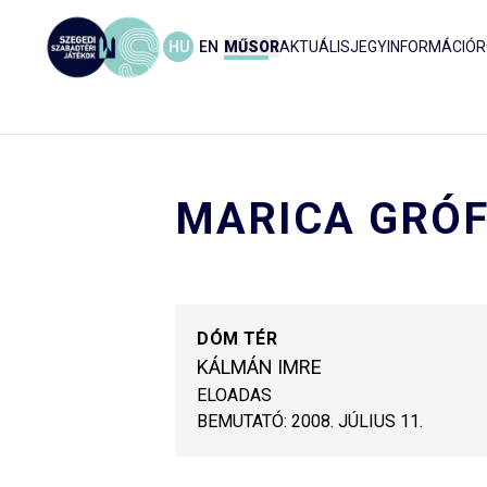
HU
EN
MŰSOR
AKTUÁLIS
JEGYINFORMÁCIÓ
R
MARICA GRÓ
DÓM TÉR
KÁLMÁN IMRE
ELOADAS
BEMUTATÓ:
2008. JÚLIUS 11.