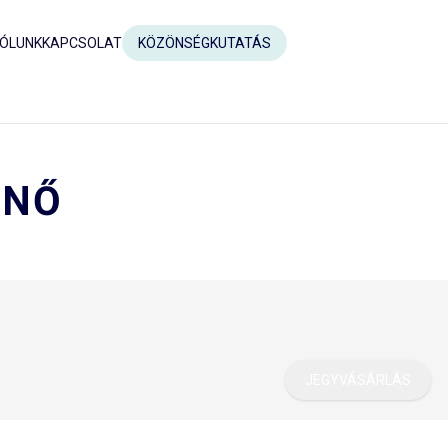
ÓLUNK
KAPCSOLAT
KÖZÖNSÉGKUTATÁS
FNŐ
JEGYVÁSÁRLÁS