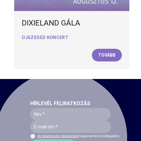
DIXIELAND GÁLA
ÚJSZEGED KONCERT
TOVÁBB
HÍRLEVÉL FELIRATKOZÁS
Az Adatkezelési tájékoztatót
megismertem és elfogadom.