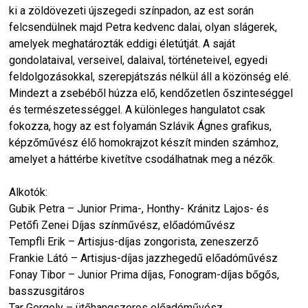
ki a zöldövezeti újszegedi színpadon, az est során
felcsendülnek majd Petra kedvenc dalai, olyan slágerek,
amelyek meghatározták eddigi életútját. A saját
gondolataival, verseivel, dalaival, történeteivel, egyedi
feldolgozásokkal, szerepjátszás nélkül áll a közönség elé.
Mindezt a zsebéből húzza elő, kendőzetlen őszinteséggel
és természetességgel. A különleges hangulatot csak
fokozza, hogy az est folyamán Szlávik Ágnes
grafikus,
képzőművész élő homokrajzot készít minden számhoz,
amelyet a háttérbe kivetítve csodálhatnak meg a nézők.
Alkotók:
Gubik Petra – Junior Prima-, Honthy- Kránitz Lajos- és
Petőfi Zenei Díjas színművész, előadóművész
Tempfli Erik – Artisjus-díjas zongorista, zeneszerző
Frankie Látó – Artisjus-díjas jazzhegedű előadóművész
Fonay Tibor – Junior Prima díjas, Fonogram-díjas bőgős,
basszusgitáros
Tar Gergely – ütőhangszeres előadóművész