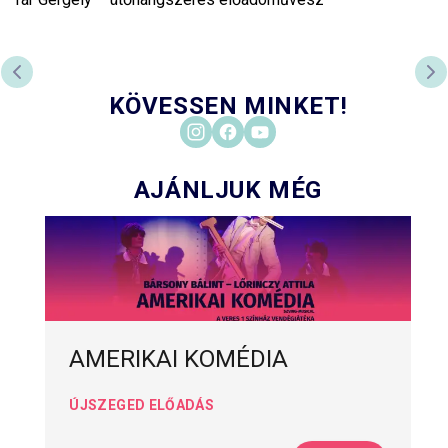
ELŐZŐ DIA
KÖ
KÖVESSEN MINKET!
AJÁNLJUK MÉG
AMERIKAI KOMÉDIA
ÚJSZEGED ELŐADÁS