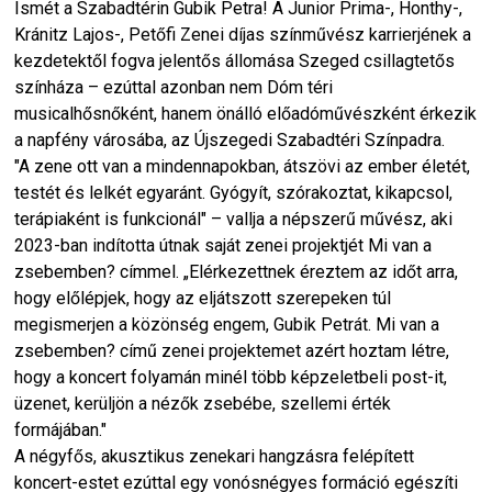
Ismét a Szabadtérin Gubik Petra! A Junior Prima-, Honthy-,
Kránitz Lajos-, Petőfi Zenei díjas színművész karrierjének a
kezdetektől fogva jelentős állomása Szeged csillagtetős
színháza – ezúttal azonban nem Dóm téri
musicalhősnőként, hanem önálló előadóművészként érkezik
a napfény városába, az Újszegedi Szabadtéri Színpadra.
"A zene ott van a mindennapokban, átszövi az ember életét,
testét és lelkét egyaránt. Gyógyít, szórakoztat, kikapcsol,
terápiaként is funkcionál" – vallja a népszerű művész, aki
2023-ban indította útnak saját zenei projektjét Mi van a
zsebemben? címmel. „Elérkezettnek éreztem az időt arra,
hogy előlépjek, hogy az eljátszott szerepeken túl
megismerjen a közönség engem, Gubik Petrát. Mi van a
zsebemben? című zenei projektemet azért hoztam létre,
hogy a koncert folyamán minél több képzeletbeli post-it,
üzenet, kerüljön a nézők zsebébe, szellemi érték
formájában."
A négyfős, akusztikus zenekari hangzásra felépített
koncert-estet ezúttal egy vonósnégyes formáció egészíti