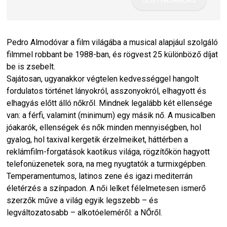
Pedro Almodóvar a film világába a musical alapjául szolgáló
filmmel robbant be 1988-ban, és rögvest 25 különböző díjat
be is zsebelt.
Sajátosan, ugyanakkor végtelen kedvességgel hangolt
fordulatos történet lányokról, asszonyokról, elhagyott és
elhagyás előtt álló nőkről. Mindnek legalább két ellensége
van: a férfi, valamint (minimum) egy másik nő. A musicalben
jóakarók, ellenségek és nők minden mennyiségben, hol
gyalog, hol taxival kergetik érzelmeiket, háttérben a
reklámfilm-forgatások kaotikus világa, rögzítőkön hagyott
telefonüzenetek sora, na meg nyugtatók a turmixgépben.
Temperamentumos, latinos zene és igazi mediterrán
életérzés a színpadon. A női lelket félelmetesen ismerő
szerzők műve a világ egyik legszebb – és
legváltozatosabb – alkotóeleméről: a NŐről.