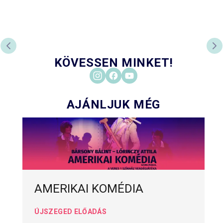
ELŐZŐ DIA
KÖ
KÖVESSEN MINKET!
AJÁNLJUK MÉG
AMERIKAI KOMÉDIA
ÚJSZEGED ELŐADÁS