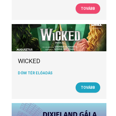
TOVÁBB
WICKED
DÓM TÉR ELŐADÁS
TOVÁBB