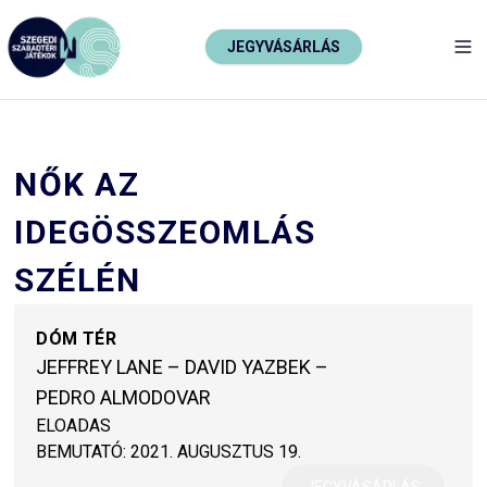
JEGYVÁSÁRLÁS
TO
NŐK AZ
IDEGÖSSZEOMLÁS
SZÉLÉN
DÓM TÉR
JEFFREY LANE – DAVID YAZBEK –
PEDRO ALMODOVAR
ELOADAS
BEMUTATÓ:
2021. AUGUSZTUS 19.
JEGYVÁSÁRLÁS