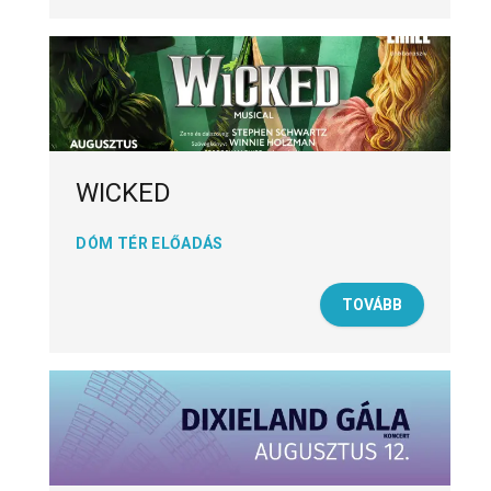
WICKED
DÓM TÉR ELŐADÁS
TOVÁBB