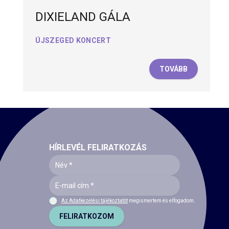
DIXIELAND GÁLA
ÚJSZEGED KONCERT
TOVÁBB
HÍRLEVÉL FELIRATKOZÁS
Az Adatkezelési tájékoztatót
megismertem és elfogadom.
FELIRATKOZOM