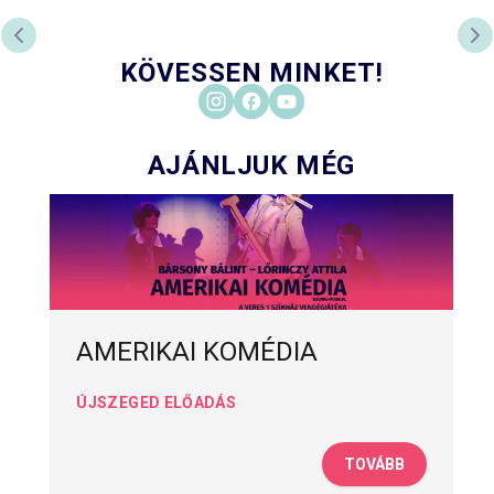
ELŐZŐ DIA
KÖ
KÖVESSEN MINKET!
AJÁNLJUK MÉG
AMERIKAI KOMÉDIA
ÚJSZEGED ELŐADÁS
TOVÁBB