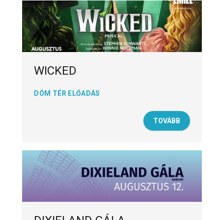
WICKED
DÓM TÉR ELŐADÁS
TOVÁBB