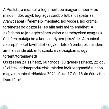
A Puskás, a musical a legismertebb magyar ember – és
minden idők egyik legnagyszerűbb futballcsapata, az
Aranycsapat - felemelő, megható, hol vicces, hol drámai
történetét dolgozza fel és állít neki méltó emléket! A
színdarab teljes egészében valós eseményeken nyugszik
és hűen mutatja be a kort, amelyben játszódik. A musical
szereplői - két kivétellel - egykor létező emberek, minden,
amit a színdarabban tesznek, a valóságban is úgy
történt/történhetett!
Összesen 23 színész, 60 táncos, 30 gyerekszínész, 22 dal,
tűzijáték, artistaprodukciók: minden idők leggrandiózusabb
magyar musical előadása 2021. július 17-én 18-án érkezik a
Dóm térre!