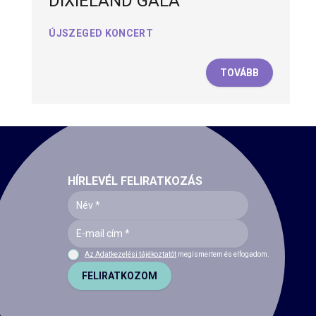
DIXIELAND GÁLA
ÚJSZEGED KONCERT
TOVÁBB
HÍRLEVÉL FELIRATKOZÁS
Az Adatkezelési tájékoztatót
megismertem és elfogadom.
FELIRATKOZOM