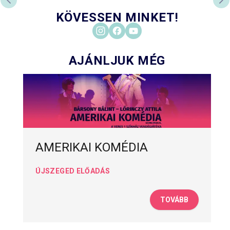
ELŐZŐ DIA
KÖ
KÖVESSEN MINKET!
AJÁNLJUK MÉG
AMERIKAI KOMÉDIA
ÚJSZEGED ELŐADÁS
TOVÁBB