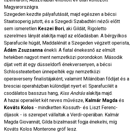
Magyarországra.
Szegeden kezdte pályafutását, majd egészen a bécsi
Staatsoperig jutott, és a Szegedi Szabadtéri nézői előtt
sem ismeretlen
Keszei Bori
, aki Gildát, Rigoletto
szerelmes lányát alakítja majd az előadásban. A bérgyilkos
Sparafucile húgát, Maddalénát a Szegeden végzett operista,
Ádám Zsuzsanna
énekli. A fiatal énekesnő az elmúlt
hetekben nagyot ment nemzetközi porondokon. Második
díjat vett át egy düsseldorfi énekversenyen, a bécsi
Schlossteaterben ünnepelték egy nemzetközi
operaverseny finalistájaként, valamint Milánóban fődíjat és a
bresciai operaházban különdíjat nyert el. Sparafucilét a
csodálatos basszus hang,
Kiss András
alakítja majd.
A hazai operaélet két neves művésze,
Kalmár Magda
és
Kováts Kolos
- mindketten Kossuth- és Liszt Ferenc-
díjasok - is szerepet vállaltak a Verdi-operában. Kalmár
Magda Giovannát, Gilda bizalmasát fogja énekelni, míg
Kováts Kolos Monterone gróf lesz.