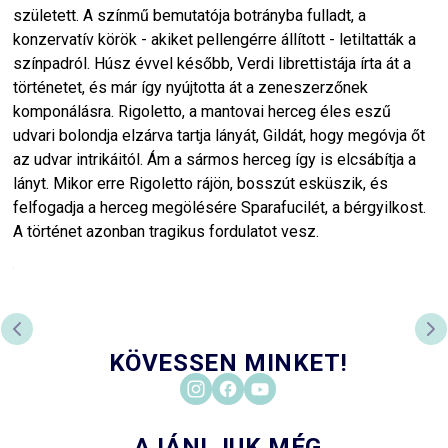
született. A színmű bemutatója botrányba fulladt, a
konzervatív körök - akiket pellengérre állított - letiltatták a
színpadról. Húsz évvel később, Verdi librettistája írta át a
történetet, és már így nyújtotta át a zeneszerzőnek
komponálásra. Rigoletto, a mantovai herceg éles eszű
udvari bolondja elzárva tartja lányát, Gildát, hogy megóvja őt
az udvar intrikáitól. Ám a sármos herceg így is elcsábítja a
lányt. Mikor erre Rigoletto rájön, bosszút esküszik, és
felfogadja a herceg megölésére Sparafucilét, a bérgyilkost.
A történet azonban tragikus fordulatot vesz.
ELŐZŐ DIA
KÖ
KÖVESSEN MINKET!
AJÁNLJUK MÉG