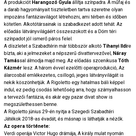
A produkciót
Harangozó Gyula
állítja színpadra. A műfaj és
a darab hagyományait tiszteletben tartva szeretne olyan
impozáns fantáziavilágot létrehozni, ami térben és időben
kötetlen. Alkotótársainak is szabadkezet adott tehát. Az
előadás látványvilágáért összeszokott és a Dóm téri
színpadot jól ismerő páros felel.
A díszletet a Szabadtérin már többször alkotó
Tihanyi Ildi
re
bízta, aki a jelmezeket a népszerű divattervezővel,
Náray
Tamás
sal álmodja majd meg. Az előadás szcenikusa
Tóth
Kázmér
lesz. A három évvel ezelőtti operaprodukció, Az
álarcosbál emlékezetes, csillogó, jeges látványvilágát is
nekik köszönhetjük. A Rigoletto egy hatalmas báli képpel
indul, ez pedig csodás lehetőség arra, hogy szárnyalhasson
a tervezői fantázia, és akár egy pazar divat show is
megszülethessen benne.
A Rigoletto június 29-én nyitja a Szegedi Szabadtéri
Játékok 2018-as évadát, és másnap is láthatják a nézők.
Az opera története:
Verdi operája Victor Hugo drámája, A király mulat nyomán