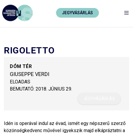
JEGYVÁSÁRLÁS
TO
RIGOLETTO
DÓM TÉR
GIUSEPPE VERDI
ELOADAS
BEMUTATÓ:
2018. JÚNIUS 29.
JEGYVÁSÁRLÁS
Idén is operával indul az évad, ismét egy népszerű szerző
közönségkedvenc művével igyekszik majd elkápráztatni a