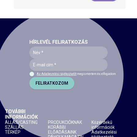
HÍRLEVÉL FELIRATKOZÁS
Az Adatkezelési tájékoztatót
megismertem és elfogadom.
FELIRATKOZOM
TOVÁBBI
INFORMÁCIÓK
ÁLLÁS/CASTING
PRODUKCIÓKNAK
Közérdekű
SZÁLLÁS
KORÁBBI
információk
TÉRKÉP
ELŐADÁSAINK
Adatkezelési