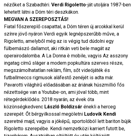
nézőket a Szabadtéri.
Verdi Rigoletto
-ját utoljára 1987-ben
lehetett látni a Dóm téri deszkákon.
MEGVAN A SZEREPOSZTÁS!
Fiatal főszereplő csapattal, a Dóm téren új arcokkal kerül
színre jövő nyáron Verdi egyik legnépszerűbb műve, a
Rigoletto, amelyből még az is végig tud dúdolni egy
fülbemászó dallamot, aki ritkán veti bele magát az
operairodalomba. A La Donna è mobile, vagyis Az asszony
ingatag című sláger a modern popkultúra szerves része,
megszámolhatatlan reklám, film, sőt videójáték és
futballmeccs rigmusok aláfestő zenéjét is adta már.
Pavarotti világhírű előadásában az áriának húszmillió fős
nézettsége van a Youtube-on, ami jóval több, mint
rétegérdeklődés. 2018 nyarán, az évek óta
közönségkedvenc
László Boldizsár
énekli a herceg
szerepét. Őt bérgyilkossal megöletni
Ludovik Kendi
szeretné majd, vagyis a jóképű, sportolóból lett bariton bújik
Rigoletto szerepébe. Kendi nemzetközi karriert futott be,
tizenhárom, Ausztriában eltöltött év után költözött