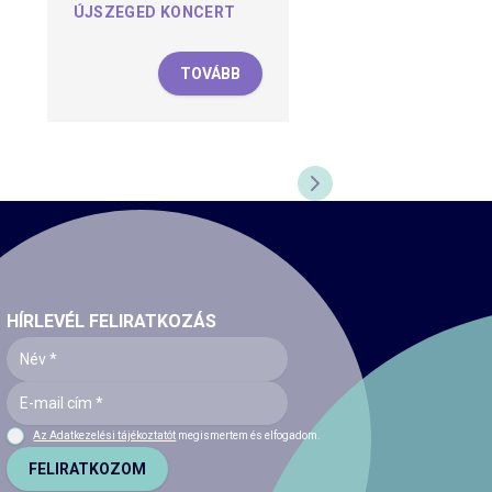
ÚJSZEGED KONCERT
TOVÁBB
KÖVETKEZŐ DIA
HÍRLEVÉL FELIRATKOZÁS
Az Adatkezelési tájékoztatót
megismertem és elfogadom.
FELIRATKOZOM