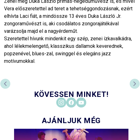
Zenél még Duka László prímás-hegedűművész is, és mivel
Vera előszeretettel ad teret a tehetséggondozásnak, ezért
elhívta Laci fiát, a mindössze 13 éves Duka László Jr.
zongoraművészt is, aki csodálatos zongorajátékával
varázsolja majd el a nagyérdeműt.
Szeretettel hívunk mindenkit egy szép, zenei ízkavalkádra,
ahol lélekmelengető, klasszikus dallamok keverednek,
popzenével, blues-zal, swinggel és elegáns jazz
motívumokkal.
ELŐZŐ DIA
KÖ
KÖVESSEN MINKET!
AJÁNLJUK MÉG