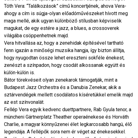
Tóth Vera: “Találkozások” című koncertjének, ahova Vera-
ahogy a cím is súgja-olyan előadóművészeket hívott meg
maga mellé, akik ugyan különböző stílusban képviselik
magukat, de egy estére a jazz, a blues, a crossoverek
világába csöppenhetnek majd.
Vera hitvallása az, hogy a zenehidak építésével tartható
fenn igazán a minőségi muzsika hangja, így bizton állítja,
hogy nyugodtan össze lehet ereszteni sokféle énekest,
zenészt a színpadon, hogy csodát alkossanak együtt és
külön-külön is.
Bátor törekvéseit olyan zenekarok támogatják, mint a
Budapest Jazz Orchestra és a Danubia Zenekar, akik a
sztárvendégek mellett csodálatos kíséretükkel emelik majd
az est színvonalát.
Fellép Vera egyik kedvenc duettpartnere, Rab Gyula tenor, a
müncheni Gärtnerplatz Theather operaénekese és Horváth
Charlie, a magyar könnyűzenei élet legkarcosabb hangú, élő
legendája. A fellépők sora nem ér véget az énekesekkel.