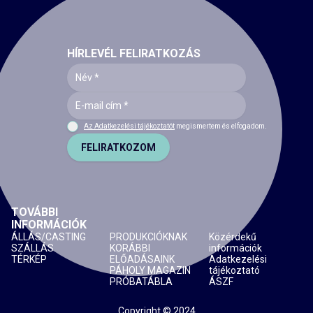
HÍRLEVÉL FELIRATKOZÁS
Az Adatkezelési tájékoztatót
megismertem és elfogadom.
FELIRATKOZOM
TOVÁBBI
INFORMÁCIÓK
ÁLLÁS/CASTING
PRODUKCIÓKNAK
Közérdekű
SZÁLLÁS
KORÁBBI
információk
TÉRKÉP
ELŐADÁSAINK
Adatkezelési
PÁHOLY MAGAZIN
tájékoztató
PRÓBATÁBLA
ÁSZF
Copyright © 2024