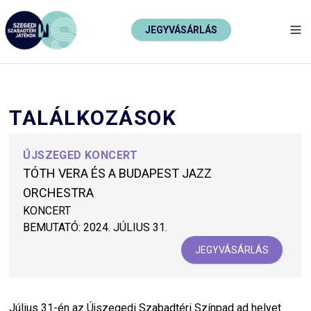
JEGYVÁSÁRLÁS
TO
TALÁLKOZÁSOK
ÚJSZEGED KONCERT
TÓTH VERA ÉS A BUDAPEST JAZZ
ORCHESTRA
KONCERT
BEMUTATÓ:
2024. JÚLIUS 31.
JEGYVÁSÁRLÁS
Július 31-én az Újszegedi Szabadtéri Színpad ad helyet