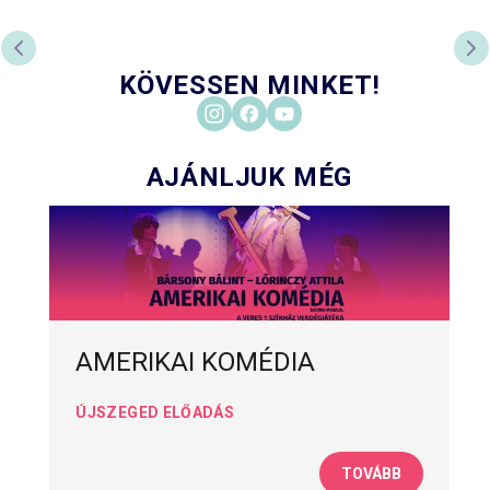
ELŐZŐ DIA
KÖ
KÖVESSEN MINKET!
AJÁNLJUK MÉG
AMERIKAI KOMÉDIA
ÚJSZEGED ELŐADÁS
TOVÁBB