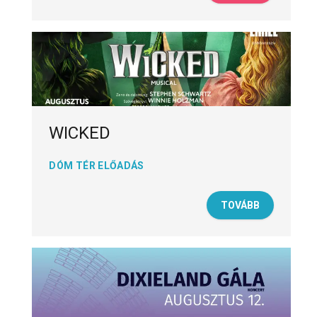
WICKED
DÓM TÉR ELŐADÁS
TOVÁBB