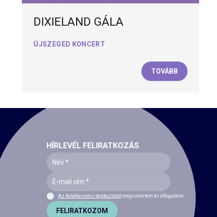
DIXIELAND GÁLA
ÚJSZEGED KONCERT
TOVÁBB
HÍRLEVÉL FELIRATKOZÁS
Az Adatkezelési tájékoztatót
megismertem és elfogadom.
FELIRATKOZOM