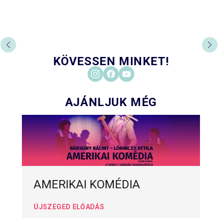
ELŐZŐ DIA
KÖ
KÖVESSEN MINKET!
AJÁNLJUK MÉG
AMERIKAI KOMÉDIA
ÚJSZEGED ELŐADÁS