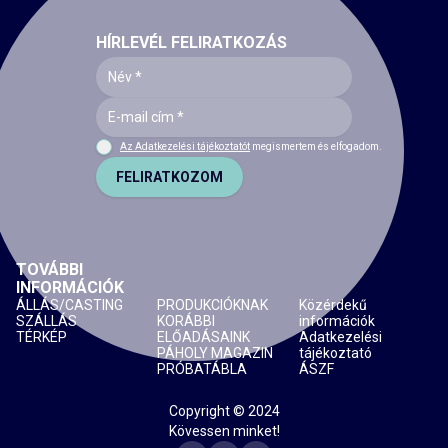
HÍRLEVÉL FELIRATKOZÁS
Az Adatkezelési tájékoztatót
megismertem és elfogadom.
FELIRATKOZOM
TOVÁBBI
INFORMÁCIÓK
ÁLLÁS/CASTING
PRODUKCIÓKNAK
Közérdekű
SZÁLLÁS
KORÁBBI
információk
TÉRKÉP
ELŐADÁSAINK
Adatkezelési
PÁHOLY MAGAZIN
tájékoztató
PRÓBATÁBLA
ÁSZF
Copyright © 2024
Kövessen minket!