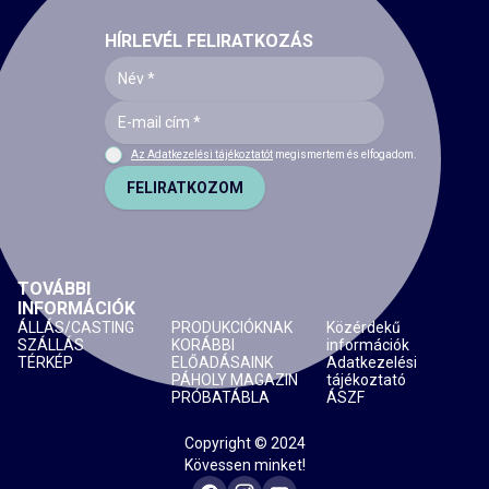
HÍRLEVÉL FELIRATKOZÁS
Az Adatkezelési tájékoztatót
megismertem és elfogadom.
FELIRATKOZOM
TOVÁBBI
INFORMÁCIÓK
ÁLLÁS/CASTING
PRODUKCIÓKNAK
Közérdekű
SZÁLLÁS
KORÁBBI
információk
TÉRKÉP
ELŐADÁSAINK
Adatkezelési
PÁHOLY MAGAZIN
tájékoztató
PRÓBATÁBLA
ÁSZF
Copyright © 2024
Kövessen minket!