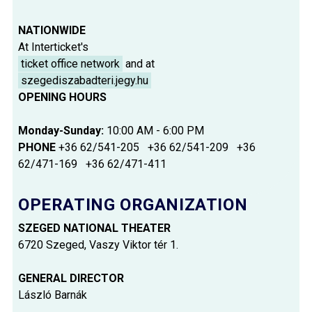
NATIONWIDE
At Interticket's
ticket office network
and at
szegediszabadteri.jegy.hu
OPENING HOURS
Monday-Sunday:
10:00 AM - 6:00 PM
PHONE
+36 62/541-205 +36 62/541-209 +36
62/471-169 +36 62/471-411
OPERATING ORGANIZATION
SZEGED NATIONAL THEATER
6720 Szeged, Vaszy Viktor tér 1.
GENERAL DIRECTOR
László Barnák