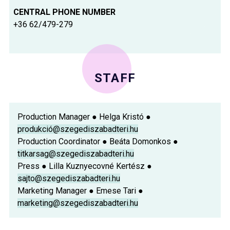
CENTRAL PHONE NUMBER
+36 62/479-279
STAFF
Production Manager ● Helga Kristó ●
produkció@szegediszabadteri.hu
Production Coordinator ● Beáta Domonkos ●
titkarsag@szegediszabadteri.hu
Press ● Lilla Kuznyecovné Kertész ●
sajto@szegediszabadteri.hu
Marketing Manager ● Emese Tari ●
marketing@szegediszabadteri.hu