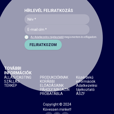
HÍRLEVÉL FELIRATKOZÁS
Az Adatkezelési tájékoztatót
megismertem és elfogadom.
FELIRATKOZOM
TOVÁBBI
INFORMÁCIÓK
ÁLLÁS/CASTING
PRODUKCIÓKNAK
Közérdekű
SZÁLLÁS
KORÁBBI
információk
TÉRKÉP
ELŐADÁSAINK
Adatkezelési
PÁHOLY MAGAZIN
tájékoztató
PRÓBATÁBLA
ÁSZF
Copyright © 2024
Kövessen minket!