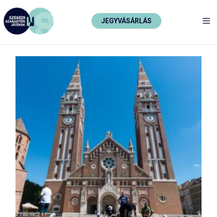
JEGYVÁSÁRLÁS
TO