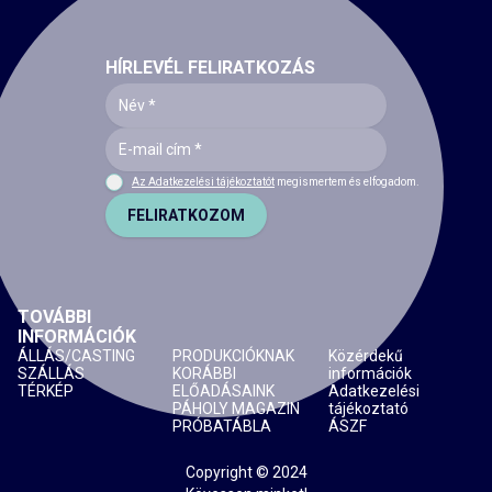
HÍRLEVÉL FELIRATKOZÁS
Az Adatkezelési tájékoztatót
megismertem és elfogadom.
FELIRATKOZOM
TOVÁBBI
INFORMÁCIÓK
ÁLLÁS/CASTING
PRODUKCIÓKNAK
Közérdekű
SZÁLLÁS
KORÁBBI
információk
TÉRKÉP
ELŐADÁSAINK
Adatkezelési
PÁHOLY MAGAZIN
tájékoztató
PRÓBATÁBLA
ÁSZF
Copyright © 2024