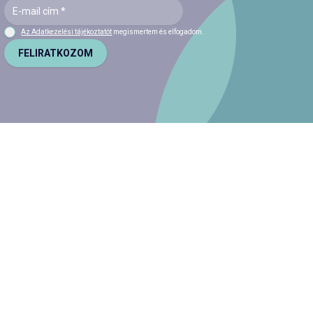
Az Adatkezelési tájékoztatót
megismertem és elfogadom.
FELIRATKOZOM