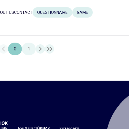
OUT US
CONTACT
QUESTIONNAIRE
GAME
0
1
IÓK
TING
PRODUKCIÓKNAK
Közérdekű