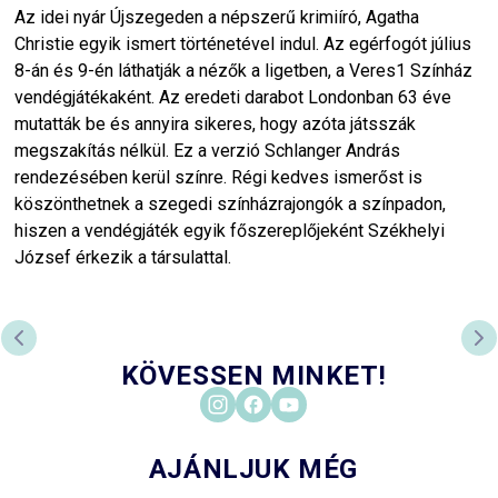
Az idei nyár Újszegeden a népszerű krimiíró, Agatha
Christie egyik ismert történetével indul. Az egérfogót július
8-án és 9-én láthatják a nézők a ligetben, a Veres1 Színház
vendégjátékaként. Az eredeti darabot Londonban 63 éve
mutatták be és annyira sikeres, hogy azóta játsszák
megszakítás nélkül. Ez a verzió Schlanger András
rendezésében kerül színre. Régi kedves ismerőst is
köszönthetnek a szegedi színházrajongók a színpadon,
hiszen a vendégjáték egyik főszereplőjeként Székhelyi
József érkezik a társulattal.
PREVIOUS SLIDE
NE
KÖVESSEN MINKET!
AJÁNLJUK MÉG