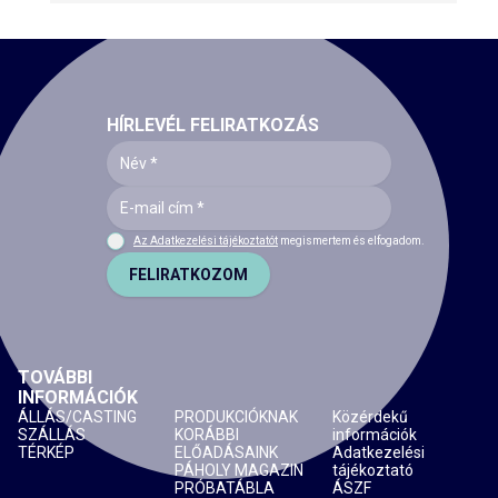
HÍRLEVÉL FELIRATKOZÁS
Az Adatkezelési tájékoztatót
megismertem és elfogadom.
FELIRATKOZOM
TOVÁBBI
INFORMÁCIÓK
ÁLLÁS/CASTING
PRODUKCIÓKNAK
Közérdekű
SZÁLLÁS
KORÁBBI
információk
TÉRKÉP
ELŐADÁSAINK
Adatkezelési
PÁHOLY MAGAZIN
tájékoztató
PRÓBATÁBLA
ÁSZF