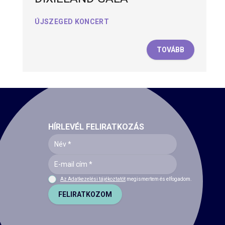
ÚJSZEGED KONCERT
TOVÁBB
HÍRLEVÉL FELIRATKOZÁS
Az Adatkezelési tájékoztatót
megismertem és elfogadom.
FELIRATKOZOM