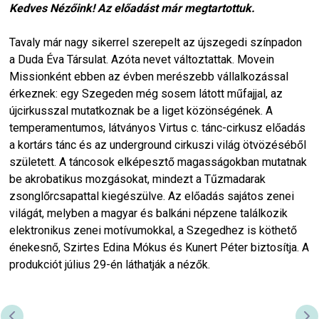
Kedves Nézőink! Az előadást már megtartottuk.
Tavaly már nagy sikerrel szerepelt az újszegedi színpadon
a Duda Éva Társulat. Azóta nevet változtattak. Movein
Missionként ebben az évben merészebb vállalkozással
érkeznek: egy Szegeden még sosem látott műfajjal, az
újcirkusszal mutatkoznak be a liget közönségének. A
temperamentumos, látványos Virtus c. tánc-cirkusz előadás
a kortárs tánc és az underground cirkuszi világ ötvözéséből
született. A táncosok elképesztő magasságokban mutatnak
be akrobatikus mozgásokat, mindezt a Tűzmadarak
zsonglőrcsapattal kiegészülve. Az előadás sajátos zenei
világát, melyben a magyar és balkáni népzene találkozik
elektronikus zenei motívumokkal, a Szegedhez is köthető
énekesnő, Szirtes Edina Mókus és Kunert Péter biztosítja. A
produkciót július 29-én láthatják a nézők.