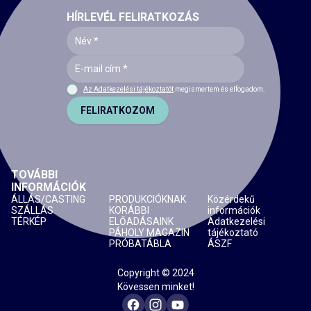
HÍRLEVÉL FELIRATKOZÁS
Az Adatkezelési tájékoztatót
megismertem és elfogadom.
FELIRATKOZOM
TOVÁBBI
INFORMÁCIÓK
ÁLLÁS/CASTING
PRODUKCIÓKNAK
Közérdekű
SZÁLLÁS
KORÁBBI
információk
TÉRKÉP
ELŐADÁSAINK
Adatkezelési
PÁHOLY MAGAZIN
tájékoztató
PRÓBATÁBLA
ÁSZF
Copyright © 2024
Kövessen minket!