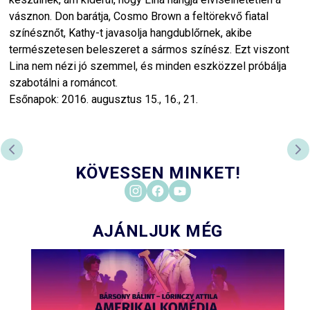
vásznon. Don barátja, Cosmo Brown a feltörekvő fiatal
színésznőt, Kathy-t javasolja hangdublőrnek, akibe
természetesen beleszeret a sármos színész. Ezt viszont
Lina nem nézi jó szemmel, és minden eszközzel próbálja
szabotálni a románcot.
Esőnapok: 2016. augusztus 15., 16., 21.
PREVIOUS SLIDE
NE
KÖVESSEN MINKET!
AJÁNLJUK MÉG